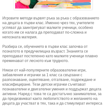
Игровите методи вървят ръка за ръка с образованието
на децата в първи клас. Именно чрез тях, учителите
успяват да заинтригуват малките ученици, особено
когато им се налага да преподават по-сложна и
непозната материя.
Разбира се, обучението в първи клас започва от
познатото в предучилищна възраст. Знанията се
преподават постепенно като малките ученици плавно
преминават от лесното към трудното.
Някои от най-популярните образователни игри,
забавления и играчки за 1 клас са свързани с
разпознаване, оцветяване, отгатване, подреждане и
класифициране. Тези детски играчки съчетават
познавателни и двигателни умения и поддържат децата
активни. Наред с това те са достатъчно занимателни, за
да предизвикват както любопитството и желанието на
децата да участват в тях, така и да стимулират интереса