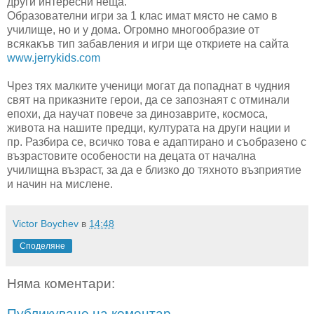
други интересни неща.
Образователни игри за 1 клас имат място не само в
училище, но и у дома. Огромно многообразие от
всякакъв тип забавления и игри ще откриете на сайта
www.jerrykids.com
Чрез тях малките ученици могат да попаднат в чудния
свят на приказните герои, да се запознаят с отминали
епохи, да научат повече за динозаврите, космоса,
живота на нашите предци, културата на други нации и
пр. Разбира се, всичко това е адаптирано и съобразено с
възрастовите особености на децата от начална
училищна възраст, за да е близко до тяхното възприятие
и начин на мислене.
Victor Boychev
в
14:48
Споделяне
Няма коментари:
Публикуване на коментар