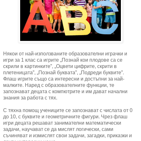
Някои от най-използваните образователни играчки и
игри за 1 клас са игрите „Познай кои плодове са се
скрили в картинките”, „Оцвети цифрите, скрити в
плетеницата”, „Познай буквата”, „Подреди буквите”.
Флаш игрите също са интересни и достъпни за най-
малките. Наред с образователните функции, те
запознават децата с компютрите и им дават начални
знания за работа с тях.
С тяхна помощ учениците се запознават с числата от 0
до 10, с буквите и геометричните фигури. Чрез флаш
игри децата решават занимателни математически
задачи, научават се да мислят логически, сами
съчиняват и измислят свои задачи, загадки, приказки и