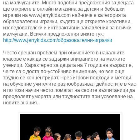
на малчуганите. Много подобни предложения за децата
ще откриете в онлайн магазина за детски и бебешки
играчки на www.jerrykids.com най-вече в категорията
образователни играчки, където ще откриете креативни,
изследователски и интерактивни забавления за всички
малчугани. Всички предложения вижте тук:
http://www.jerrykids.com/образователни-играчки
Често срещан проблем при обучението в началните
класове е как да се задържи вниманието на малките
ученици. Характерно за децата на 7 годишна възраст е,
че те са с доста по-устойчиво внимание, но все още
трудно се концентрират. Чрез игрови подходи и методи
на обучение учителите разнообразяват дейностите в час
и по този начин често помагат на своите възпитаници да
преодолеят умората или трудностите при усвояване на
новите знания.