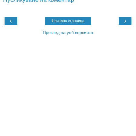
‹
›
Начална страница
Преглед на уеб версията