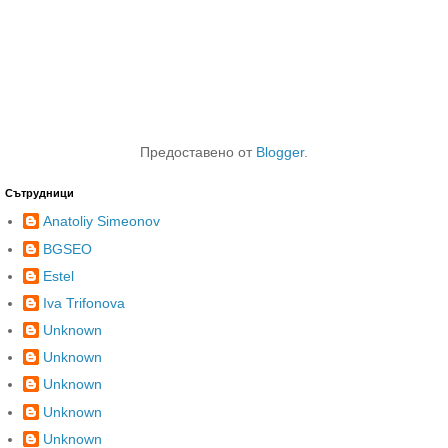
Предоставено от
Blogger
.
Сътрудници
Anatoliy Simeonov
BGSEO
Estel
Iva Trifonova
Unknown
Unknown
Unknown
Unknown
Unknown