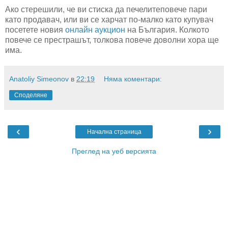
Ако стерешили, че ви стиска да печелитеповече пари
като продавач, или ви се харчат по-малко като купувач
посетете новия
онлайн аукцион
на България. Колкото
повече се престрашът, толкова повече доволни хора ще
има.
Anatoliy Simeonov
в
22:19
Няма коментари:
Споделяне
‹
›
Начална страница
Преглед на уеб версията