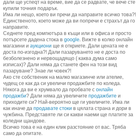
дали ще успеqт на време, вие да се радвате, че вече сте
купили точния подарък.
Има ли нещо, което ви пречи да направите всичко това?!
Единственото, което може да ви попречи е страхът да го
направите.
Седнете пред компютъра в къщи или в офиса и просто
потърсете дадена стока в
google
. Вижте в колко онлайн
магазини и
аукциони
ще я откриете. Дали цената не е
доста по-изгодна?! Дали пазаруването не е доста по
безболезнено и нервощадящо ( каква дума само
изписах)? Дали няма да станете фен на този вид
пазаруване? Знае ли човек?!
Ако сте собственик на малко магазинче или ателие,
чудещ се как да си увеличи продажбите по коледа.
Някога да ви е хрумвало да пробвате с
онлайн
продажби
? Дали няма да увеличите
продажбите
и
приходите си? Най-вероятно ще ги увеличите. Има ли
как иначе да
продавате стоки
в цялата страна и дори в
чужбина. Представяте ли си какви наеми ще платите за
коледни щандове.
Всичко това е на един клик разстояние от вас. Тряба
само да опитате.