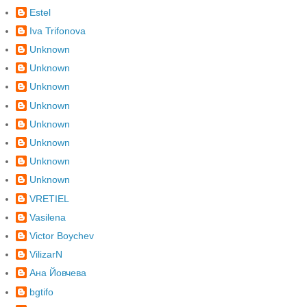
Estel
Iva Trifonova
Unknown
Unknown
Unknown
Unknown
Unknown
Unknown
Unknown
Unknown
VRETIEL
Vasilena
Victor Boychev
VilizarN
Ана Йовчева
bgtifo