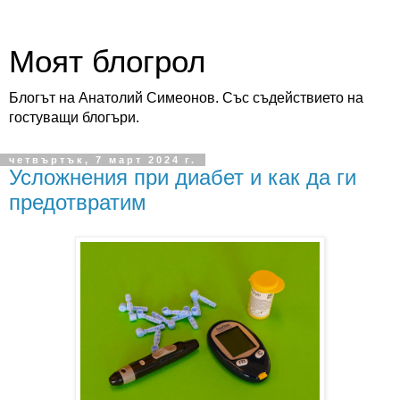
Моят блогрол
Блогът на Анатолий Симеонов. Със съдействието на
гостуващи блогъри.
четвъртък, 7 март 2024 г.
Усложнения при диабет и как да ги
предотвратим