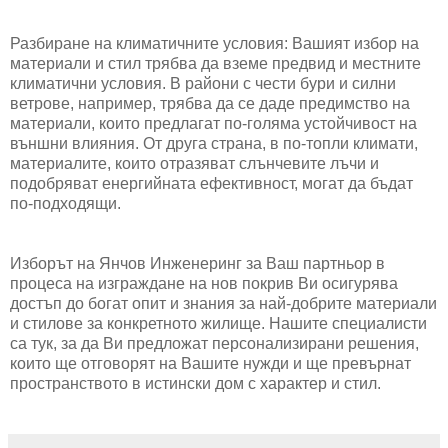
Разбиране на климатичните условия: Вашият избор на
материали и стил трябва да вземе предвид и местните
климатични условия. В райони с чести бури и силни
ветрове, например, трябва да се даде предимство на
материали, които предлагат по-голяма устойчивост на
външни влияния. От друга страна, в по-топли климати,
материалите, които отразяват слънчевите лъчи и
подобряват енергийната ефективност, могат да бъдат
по-подходящи.
Изборът на Янчов Инженеринг за Ваш партньор в
процеса на изграждане на нов покрив Ви осигурява
достъп до богат опит и знания за най-добрите материали
и стилове за конкретното жилище. Нашите специалисти
са тук, за да Ви предложат персонализирани решения,
които ще отговорят на Вашите нужди и ще превърнат
пространството в истински дом с характер и стил.