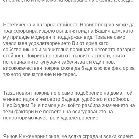
Естетическа и пазарна стойност: Новият покрив може да
трансформира изцяло външния вид на Вашия дом, като
му придаде модерен и поддържан вид. Това не само
увеличава удовлетворението Ви от дома като
собственик, но и значително повишава неговата пазарна
стойност. Покривът е един от първите аспекти, които
потенциалните купувачи забелязват, и един нов,
висококачествен покрив може да бъде ключов фактор за
тяхното впечатление и интерес.
Така, новият покрив не е само подобрение на дома; той
е инвестиция в неговото бъдеще, удобство и стойност.
Необходим Ви е помощник, който разбира значението на
тези фактори и е посветен на осигуряването на
неповторимо качество и удовлетворение.
Янчов Инженеринг знае, че всяка сграда и всеки клиент