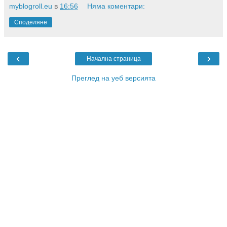
myblogroll.eu
в
16:56
Няма коментари:
Споделяне
‹
›
Начална страница
Преглед на уеб версията