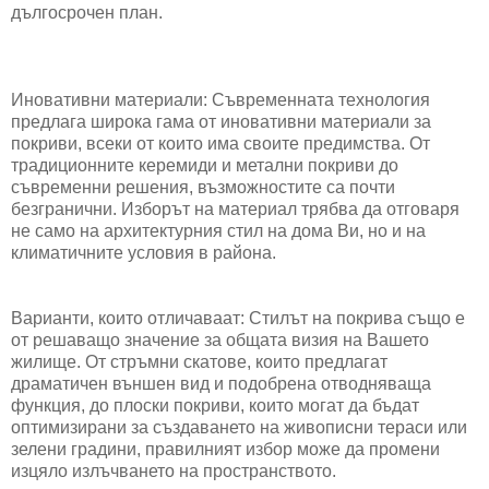
дългосрочен план.
Иновативни материали: Съвременната технология
предлага широка гама от иновативни материали за
покриви, всеки от които има своите предимства. От
традиционните керемиди и метални покриви до
съвременни решения, възможностите са почти
безгранични. Изборът на материал трябва да отговаря
не само на архитектурния стил на дома Ви, но и на
климатичните условия в района.
Варианти, които отличаваат: Стилът на покрива също е
от решаващо значение за общата визия на Вашето
жилище. От стръмни скатове, които предлагат
драматичен външен вид и подобрена отводняваща
функция, до плоски покриви, които могат да бъдат
оптимизирани за създаването на живописни тераси или
зелени градини, правилният избор може да промени
изцяло излъчването на пространството.