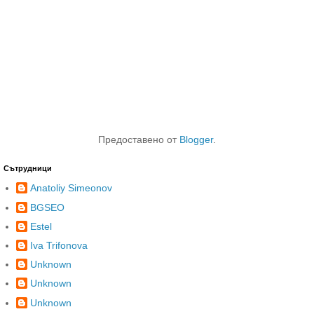
Предоставено от
Blogger
.
Сътрудници
Anatoliy Simeonov
BGSEO
Estel
Iva Trifonova
Unknown
Unknown
Unknown