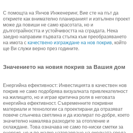
С помощта на Янчов Инженеринг, Вие сте на път да
откриете как внимателно планираният и изпълнен проект
може да повиши не само красотата, но и
дълготрайността и устойчивостта на сградата. Нека
заедно направим първата стъпка към преобразяването
на имота с
качествено изграждане на нов покрив
, който
ще Ви служи верно през годините.
Значението на новия покрив за Вашия дом
Енергийна ефективност: Инвестицията в качествен нов
покрив не само подобрява визуалната привлекателност
на жилището, но и играе критична роля в неговата
енергийна ефективност. Съвременните покривни
материали и технологии са проектирани да отразяват
повече слънчева светлина и да изолират по-добре, което
значително намалява разходите за отопление и
охлаждане. Това означава не само по-ниски сметки за
енергия, но и по-малко натоварване на околната среда.