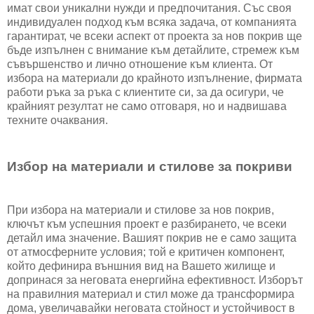
имат свои уникални нужди и предпочитания. Със своя
индивидуален подход към всяка задача, от компанията
гарантират, че всеки аспект от проекта за нов покрив ще
бъде изпълнен с внимание към детайлите, стремеж към
съвършенство и лично отношение към клиента. От
избора на материали до крайното изпълнение, фирмата
работи ръка за ръка с клиентите си, за да осигури, че
крайният резултат не само отговаря, но и надвишава
техните очаквания.
Избор на материали и стилове за покриви
При избора на материали и стилове за нов покрив,
ключът към успешния проект е разбирането, че всеки
детайл има значение. Вашият покрив не е само защита
от атмосферните условия; той е критичен компонент,
който дефинира външния вид на Вашето жилище и
допринася за неговата енергийна ефективност. Изборът
на правилния материал и стил може да трансформира
дома, увеличавайки неговата стойност и устойчивост в