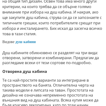
на общия тип дизайн. Освен това има много други
критерии, на които трябва да се обърне голямо
внимание при избора на душ кабина. И накрая, ако
ще закупите душ кабина, струва си да се запознаете с
типичните грешки, които потребителите срещат при
избора и инсталирането. Бих искал да засегна всичко
това в тази статия.
Видове
душ кабини
Душ кабините обикновено се разделят на три вида:
отворени, затворени и комбинирани. Предлагам да
разгледаме всеки от тези сортове по-подробно.
Отворена душ кабина
Те са най-простите варианти за интегриране в
пространството на банята. Отличителна черта на
такива модели е липсата на таван. Простотата на
дизайна не означава непременно простотата на
външния вид на душ кабината. Всяка кутия може да
бъде красиво декорирана, като по този начин