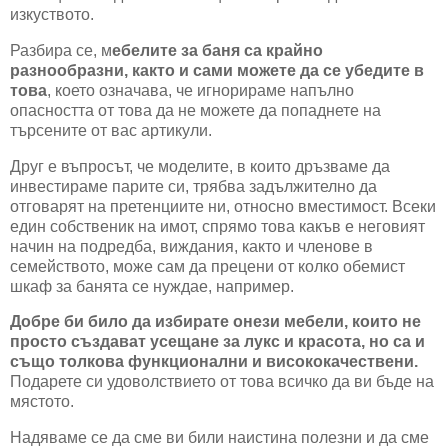
изкуството.
Разбира се, м
ебелите за баня са крайно
разнообразни, както и сами можете да се убедите в
това
, което означава, че игнорираме напълно
опасността от това да не можете да попаднете на
търсените от вас артикули.
Друг е въпросът, че моделите, в които дръзваме да
инвестираме парите си, трябва задължително да
отговарят на претенциите ни, относно вместимост. Всеки
един собственик на имот, спрямо това какъв е неговият
начин на подредба, виждания, както и членове в
семейството, може сам да прецени от колко обемист
шкаф за банята се нуждае, например.
Добре би било да избирате онези мебели, които не
просто създават усещане за лукс и красота, но са и
също толкова функционални и висококачествени.
Подарете си удоволствието от това всичко да ви бъде на
мястото.
Надяваме се да сме ви били наистина полезни и да сме