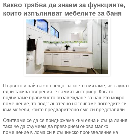
Какво трябва да знаем за функциите,
които изпълняват мебелите за баня
Първото и най-важно нещо, за което смятаме, че служат
едни такива творения, е самият интериор. Когато
подбираме правилното обзавеждане за нашето мокро
помещение, то подсъзнателно насочваме погледите си
към мебели, които предварително сме си представяли.
Опитваме се да се придържаме към една и съща линия,
така че да съумеем да превърнем онова малко
помещение в дома си в същинско произведение на