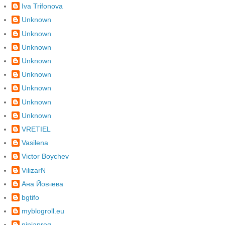
Iva Trifonova
Unknown
Unknown
Unknown
Unknown
Unknown
Unknown
Unknown
Unknown
VRETIEL
Vasilena
Victor Boychev
VilizarN
Ана Йовчева
bgtifo
myblogroll.eu
ninjaprog