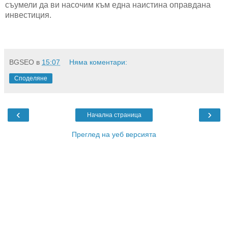
съумели да ви насочим към една наистина оправдана
инвестиция.
BGSEO
в
15:07
Няма коментари:
Споделяне
‹
›
Начална страница
Преглед на уеб версията