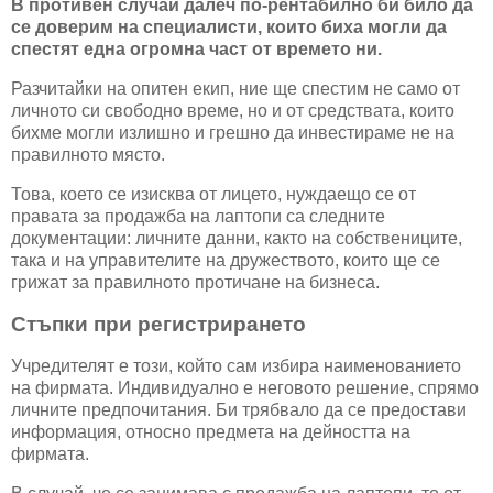
В противен случай далеч по-рентабилно би било да
се доверим на специалисти, които биха могли да
спестят една огромна част от времето ни.
Разчитайки на опитен екип, ние ще спестим не само от
личното си свободно време, но и от средствата, които
бихме могли излишно и грешно да инвестираме не на
правилното място.
Това, което се изисква от лицето, нуждаещо се от
правата за продажба на лаптопи са следните
документации: личните данни, както на собствениците,
така и на управителите на дружеството, които ще се
грижат за правилното протичане на бизнеса.
Стъпки при регистрирането
Учредителят е този, който сам избира наименованието
на фирмата. Индивидуално е неговото решение, спрямо
личните предпочитания. Би трябвало да се предостави
информация, относно предмета на дейността на
фирмата.