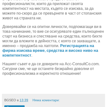
професионалисти, които да приложат своята
компетентност на местата, където се изисква, за да
можете по-скоро да се превърнете в част от стопанския
живот на страната ни.
Доверявайки се на опитни личности, подпомагащи ви в
това начинание, то вие си осигурявате един пълноценен
старт на бизнеса и спестяване на средства, които бихте
могли да вложите в дейността, с която се захващате, а
именно – продажба на лаптопи.
Регистрацията на
фирма изисква време, средства и високо ниво на
компетентност
.
Нашият съвет е да се доверите на Acc-ConsultCo.com.
Сигурни сме, че ще останете безкрайно доволни от
професионализма и коректното отношение!
BGSEO
в
13:39
Няма коментари: