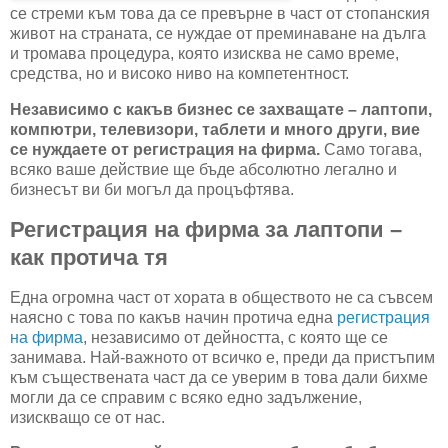
се стреми към това да се превърне в част от стопанския
живот на страната, се нуждае от преминаване на дълга
и тромава процедура, която изисква не само време,
средства, но и високо ниво на компетентност.
Независимо с какъв бизнес се захващате – лаптопи,
компютри, телевизори, таблети и много други, вие
се нуждаете от регистрация на фирма.
Само тогава,
всяко ваше действие ще бъде абсолютно легално и
бизнесът ви би могъл да процъфтява.
Регистрация на фирма за лаптопи –
как протича тя
Една огромна част от хората в обществото не са съвсем
наясно с това по какъв начин протича една
регистрация
на фирма
, независимо от дейността, с която ще се
занимава. Най-важното от всичко е, преди да пристъпим
към съществената част да се уверим в това дали бихме
могли да се справим с всяко едно задължение,
изискващо се от нас.