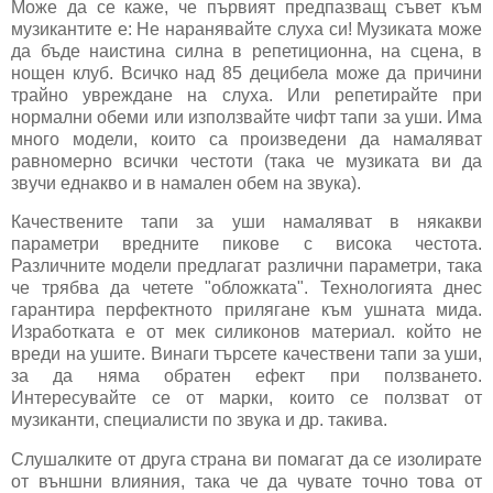
Може да се каже, че първият предпазващ съвет към
музикантите е: Не наранявайте слуха си! Музиката може
да бъде наистина силна в репетиционна, на сцена, в
нощен клуб. Всичко над 85 децибела може да причини
трайно увреждане на слуха. Или репетирайте при
нормални обеми или използвайте чифт тапи за уши. Има
много модели, които са произведени да намаляват
равномерно всички честоти (така че музиката ви да
звучи еднакво и в намален обем на звука).
Качествените тапи за уши намаляват в някакви
параметри вредните пикове с висока честота.
Различните модели предлагат различни параметри, така
че трябва да четете "обложката". Технологията днес
гарантира перфектното прилягане към ушната мида.
Изработката е от мек силиконов материал. който не
вреди на ушите. Винаги търсете качествени тапи за уши,
за да няма обратен ефект при ползването.
Интересувайте се от марки, които се ползват от
музиканти, специалисти по звука и др. такива.
Слушалките от друга страна ви помагат да се изолирате
от външни влияния, така че да чувате точно това от