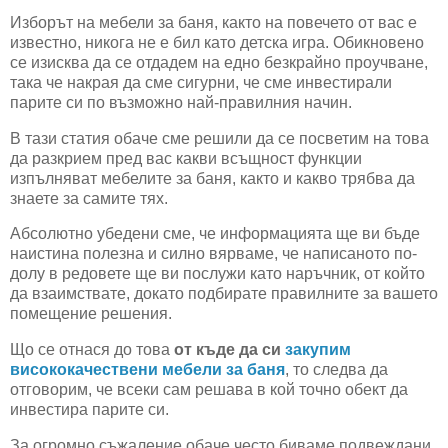
Изборът на мебели за баня, както на повечето от вас е
известно, никога не е бил като детска игра. Обикновено
се изисква да се отдадем на едно безкрайно проучване,
така че накрая да сме сигурни, че сме инвестирали
парите си по възможно най-правилния начин.
В тази статия обаче сме решили да се посветим на това
да разкрием пред вас какви всъщност функции
изпълняват мебелите за баня, както и какво трябва да
знаете за самите тях.
Абсолютно убедени сме, че информацията ще ви бъде
наистина полезна и силно вярваме, че написаното по-
долу в редовете ще ви послужи като наръчник, от който
да взаимствате, докато подбирате правилните за вашето
помещение решения.
Що се отнася до това
от къде да си
закупим
висококачествени мебели за баня
, то следва да
отговорим, че всеки сам решава в кой точно обект да
инвестира парите си.
За огромно съжаление обаче често биваме подвеждани