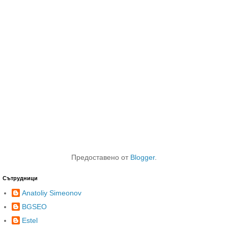
Предоставено от
Blogger
.
Сътрудници
Anatoliy Simeonov
BGSEO
Estel