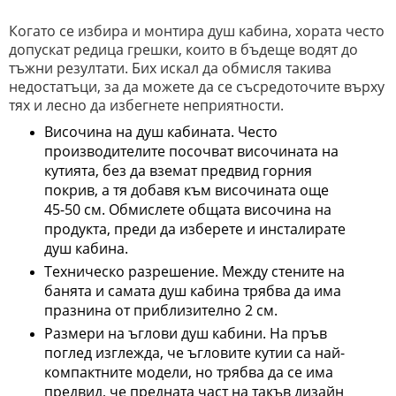
Когато се избира и монтира душ кабина, хората често
допускат редица грешки, които в бъдеще водят до
тъжни резултати. Бих искал да обмисля такива
недостатъци, за да можете да се съсредоточите върху
тях и лесно да избегнете неприятности.
Височина на душ кабината. Често
производителите посочват височината на
кутията, без да вземат предвид горния
покрив, а тя добавя към височината още
45-50 см. Обмислете общата височина на
продукта, преди да изберете и инсталирате
душ кабина.
Техническо разрешение. Между стените на
банята и самата душ кабина трябва да има
празнина от приблизително 2 см.
Размери на ъглови душ кабини. На пръв
поглед изглежда, че ъгловите кутии са най-
компактните модели, но трябва да се има
предвид, че предната част на такъв дизайн