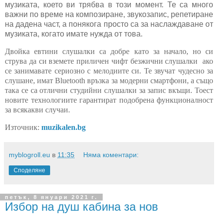
музиката, което ви трябва в този момент. Те са много
важни по време на композиране, звукозапис, репетиране
на дадена част, а понякога просто са за наслаждаване от
музиката, когато имате нужда от това.
Двойка евтини слушалки са добре като за начало, но си
струва да си вземете приличен чифт безжични слушалки
ако
се занимавате сериозно с мелодиите си. Те звучат чудесно за
слушане, имат Bluetooth връзка за модерни смартфони, а също
така се са отлични студийни слушалки за запис вкъщи. Тоест
новите технологиите гарантират подобрена функционалност
за всякакви случаи.
Източник:
muzikalen.bg
myblogroll.eu
в
11:35
Няма коментари:
Споделяне
петък, 8 януари 2021 г.
Избор на душ кабина за нов