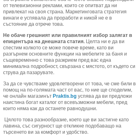
от телевизионни реклами, които се опитват да ни
привлекат на своя страна. Маркетинговата стратегия
винаги е успявала да проработи и никой не е в
състояние да отрече това.
Не обаче грешният или правилният избор залягат в
епицентъра на днешната статия.
Целта ни е да ви
спестим колкото се може повече време, като ви
разгърнем основните функции на мебелите за баня и
същевременно с това разкрием пред вас една
минимална подробност, свързана с мястото, от където си
струва да пазарувате.
За да се чувстваме удовлетворени от това, че сме били в
помощ на по-голямата част от вас, то ние ще споделим,
че онлайн магазинът
Praktis.bg
успява да ви предложи
наистина богат каталог от всевъзможни мебели, пред
които няма как да останете равнодушни.
Цялото това разнообразие, което ще ви застигне като
лавина, със сигурност ще откликне подобаващо на
търсенето ви за комфорт и удобство.