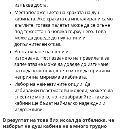
изпъква доста.
Местоположението на краката на душ
кабината. Ако краката са инсталирани само
в ъглите, тогава палетът може да се огъне
под тежестта на човека върху него. Това
може да доведе до пукнатини и
допълнителен отказ.
Уплътняване на стени и
източване. Неспазването на правилата за
запечатване може да доведе до изтичане
на вода към пода, което може да причини
неприятна миризма в кабината.
Избор на най-евтините опции. Да,
избирайки пластмасови модели, можете да
спестите много, но не забравяйте - такива
кабини ще бъдат най-малко надеждни и
издръжливи.
В резултат на това бих искал да отбележа, че
изборът на душ кабина не е много трудно