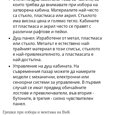
които трябва да внимавате при избора на
затворена кабина. Материалите най-често
са стъкло, пластмаса или акрил. Стъклото
има висока цена и голямо тегло. Кабините
от пластмаса и акрил често се правят с
различни рафтове и пейки.
Душ панел. Изработени от метал, пластмаса
или стъкло. Металът е естествено най-
трайният материал в този списък, стъклото
е най-привлекателното, а пластмасата е
най-достъпна.
Управление на душ кабината. На
съвременния пазар можете да намерите
модели с механични, електронни или
сензорни системи за управление. В първия
случай се имат предвид обичайните
лостове и превключватели, във втория -
бутоните, в третия - силно чувствителен
панел.
Грешки при избора и монтажа на ВиК