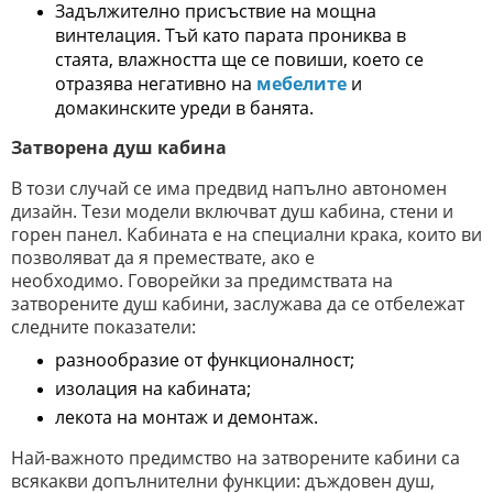
Задължително присъствие на мощна
винтелация. Тъй като парата прониква в
стаята, влажността ще се повиши, което се
отразява негативно на
мебелите
и
домакинските уреди в банята.
Затворена душ кабина
В този случай се има предвид напълно автономен
дизайн. Тези модели включват душ кабина, стени и
горен панел. Кабината е на специални крака, които ви
позволяват да я премествате, ако е
необходимо. Говорейки за предимствата на
затворените душ кабини, заслужава да се отбележат
следните показатели:
разнообразие от функционалност;
изолация на кабината;
лекота на монтаж и демонтаж.
Най-важното предимство на затворените кабини са
всякакви допълнителни функции: дъждовен душ,