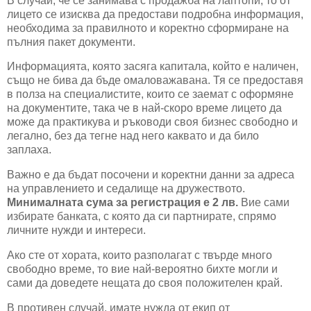
В случай, че се занимава с продажба на лаптопи, то от
лицето се изисква да предостави подробна информация,
необходима за правилното и коректно сформиране на
пълния пакет документи.
Информацията, която засяга капитала, който е наличен,
също не бива да бъде омаловажавана. Тя се предоставя
в полза на специалистите, които се заемат с оформяне
на документите, така че в най-скоро време лицето да
може да практикува и ръководи своя бизнес свободно и
легално, без да тегне над него каквато и да било
заплаха.
Важно е да бъдат посочени и коректни данни за адреса
на управлението и седалище на дружеството.
Минималната сума за регистрация е 2 лв.
Вие сами
избирате банката, с която да си партнирате, спрямо
личните нужди и интереси.
Ако сте от хората, които разполагат с твърде много
свободно време, то вие най-вероятно бихте могли и
сами да доведете нещата до своя положителен край.
В противен случай, имате нужда от екип от