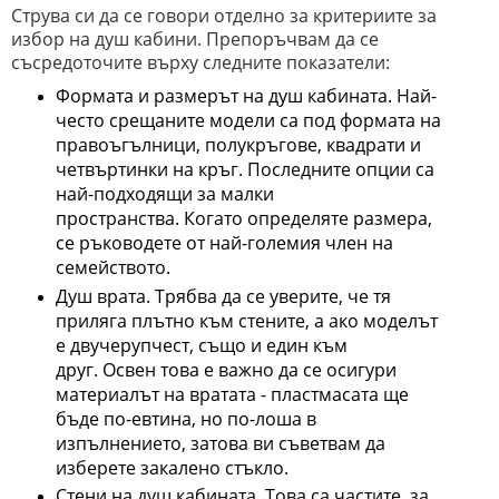
Струва си да се говори отделно за критериите за
избор на душ кабини. Препоръчвам да се
съсредоточите върху следните показатели:
Формата и размерът на душ кабината. Най-
често срещаните модели са под формата на
правоъгълници, полукръгове, квадрати и
четвъртинки на кръг. Последните опции са
най-подходящи за малки
пространства. Когато определяте размера,
се ръководете от най-големия член на
семейството.
Душ врата. Трябва да се уверите, че тя
приляга плътно към стените, а ако моделът
е двучерупчест, също и един към
друг. Освен това е важно да се осигури
материалът на вратата - пластмасата ще
бъде по-евтина, но по-лоша в
изпълнението, затова ви съветвам да
изберете закалено стъкло.
Стени на душ кабината. Това са частите, за