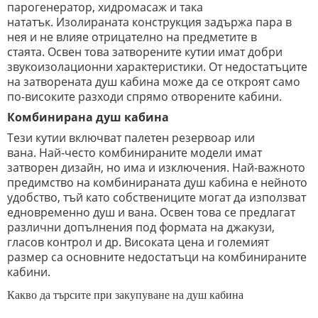
парогенератор, хидромасаж и така
нататък. Изолираната конструкция задържа пара в
нея и не влияе отрицателно на предметите в
стаята. Освен това затворените кутии имат добри
звукоизолационни характеристики. От недостатъците
на затворената душ кабина може да се откроят само
по-високите разходи спрямо отворените кабини.
Комбинирана душ кабина
Тези кутии включват палетен резервоар или
вана. Най-често комбинираните модели имат
затворен дизайн, но има и изключения. Най-важното
предимство на комбинираната душ кабина е нейното
удобство, тъй като собствениците могат да използват
едновременно душ и вана. Освен това се предлагат
различни допълнения под формата на джакузи,
гласов контрол и др. Високата цена и големият
размер са основните недостатъци на комбинираните
кабини.
Какво да търсите при закупуване на душ кабина