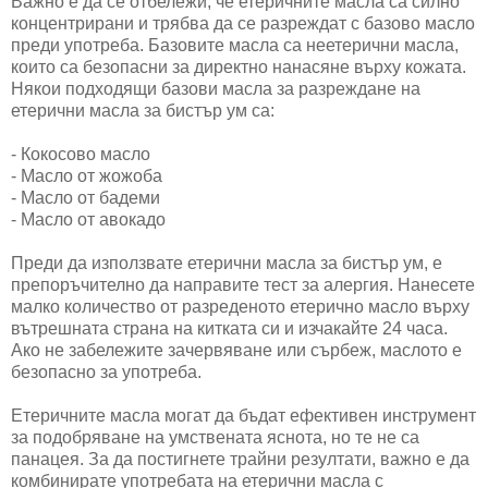
Важно е да се отбележи, че етеричните масла са силно
концентрирани и трябва да се разреждат с базово масло
преди употреба. Базовите масла са неетерични масла,
които са безопасни за директно нанасяне върху кожата.
Някои подходящи базови масла за разреждане на
етерични масла за бистър ум са:
- Кокосово масло
- Масло от жожоба
- Масло от бадеми
- Масло от авокадо
Преди да използвате етерични масла за бистър ум, е
препоръчително да направите тест за алергия. Нанесете
малко количество от разреденото етерично масло върху
вътрешната страна на китката си и изчакайте 24 часа.
Ако не забележите зачервяване или сърбеж, маслото е
безопасно за употреба.
Етеричните масла могат да бъдат ефективен инструмент
за подобряване на умствената яснота, но те не са
панацея. За да постигнете трайни резултати, важно е да
комбинирате употребата на етерични масла с