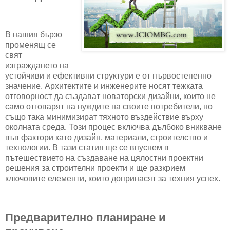
В нашия бързо
променящ се
свят
изграждането на
устойчиви и ефективни структури е от първостепенно
значение. Архитектите и инженерите носят тежката
отговорност да създават новаторски дизайни, които не
само отговарят на нуждите на своите потребители, но
също така минимизират тяхното въздействие върху
околната среда. Този процес включва дълбоко вникване
във фактори като дизайн, материали, строителство и
технологии. В тази статия ще се впуснем в
пътешествието на създаване на цялостни проектни
решения за строителни проекти и ще разкрием
ключовите елементи, които допринасят за техния успех.
Предварително планиране и