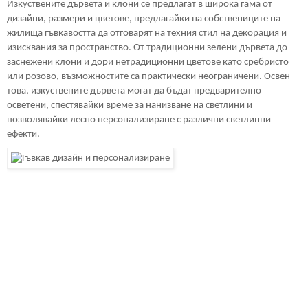
Изкуствените дървета и клони се предлагат в широка гама от
дизайни, размери и цветове, предлагайки на собствениците на
жилища гъвкавостта да отговарят на техния стил на декорация и
изисквания за пространство. От традиционни зелени дървета до
заснежени клони и дори нетрадиционни цветове като сребристо
или розово, възможностите са практически неограничени. Освен
това, изкуствените дървета могат да бъдат предварително
осветени, спестявайки време за нанизване на светлини и
позволявайки лесно персонализиране с различни светлинни
ефекти.