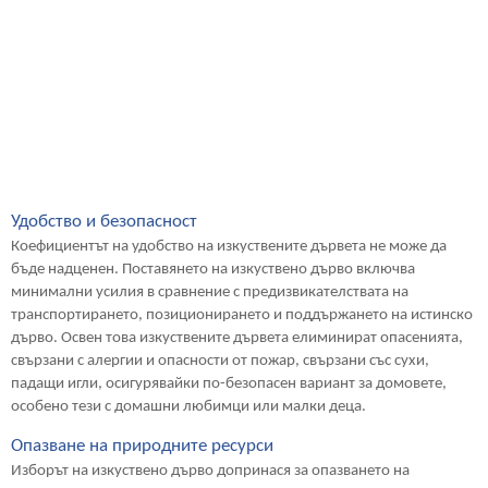
Удобство и безопасност
Коефициентът на удобство на изкуствените дървета не може да
бъде надценен. Поставянето на изкуствено дърво включва
минимални усилия в сравнение с предизвикателствата на
транспортирането, позиционирането и поддържането на истинско
дърво. Освен това изкуствените дървета елиминират опасенията,
свързани с алергии и опасности от пожар, свързани със сухи,
падащи игли, осигурявайки по-безопасен вариант за домовете,
особено тези с домашни любимци или малки деца.
Опазване на природните ресурси
Изборът на изкуствено дърво допринася за опазването на