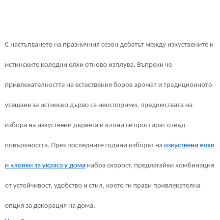
С настъпването на празничния сезон дебатът между изкуствените и
истинските коледни елхи отново изплува. Въпреки че
привлекателността на естествения боров аромат и традиционното
усещане за истинско дърво са неоспорими, предимствата на
избора на изкуствени дървета и клони се простират отвъд
повърхността. През последните години изборът на
изкуствени елхи
и клонки за украса у дома
набра скорост, предлагайки комбинация
от устойчивост, удобство и стил, което ги прави привлекателна
опция за декорация на дома.