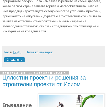
природните ресурси. Това намалява търсенето на свежи дървета,
което от своя страна запазва горите и местообитанията. Като се
има предвид нарастващата осведоменост за устойчиви практики,
приемането на изкуствени дървета е в съответствие с усилията за
защита на естествените екосистеми и минимизиране на
въглеродния отпечатък, свързан с традиционното отглеждане и
изхвърляне на коледни елхи.
teo
в
12:45
Няма коментари:
Споделяне
понеделник, 11 декември 2023 г.
Цялостни проектни решения за
строителни проекти от Исиом
Въведение