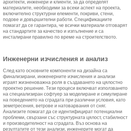
архитекти, инженери и клиенти, за да определят
материалите, необходими за всеки аспект на проекта,
включително структурни елементи, покриви, стени,
подове и довършителни работи. Спецификациите
помагат да се гарантира, че всички материали отговарят
на стандартите за качество и изпълнение и са
инсталирани правилно по време на строителството.
Инженерни изчисления и анализ
След като основните компоненти на дизайна са
финализирани, инженерните изчисления и анализи
играят жизненоважна роля в създаването на цялостно
проектно решение. Тези процеси включват използването
на специализиран софтуер за моделиране и симулиране
на поведението на сградата при различни условия, като
земетресения, ветрове и натоварвания от сняг.
Анализите помагат да се идентифицират потенциални
проблеми, свързани със структурната цялост, стабилност
и производителност на сградата. Въз основа на
резултатите от тези анализи, инженерите могат да