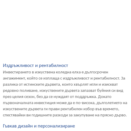
Издръжливост и рентабилност
Инвестирането в изкуствена коледна елха е дългосрочен
ангажимент, който се изплаща с издръжливост и рентабилност. За
разлика от истинските дървета, които хвърлят игли и изискват
редовно поливане, изкуствените дървета запазват буйния си вид
през целия сезон, без да се нуждаят от поддръжка. Докато
първоначалната инвестиция може да е по-висока, дълголетието на
изкуствените дървета ги прави рентабилен избор във времето,
спестявайки ви годишните разходи за закупуване на прясно дърво.
Гъвкав дизайн и персонализиране