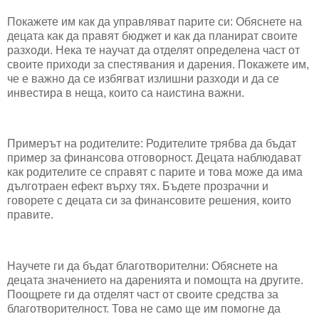
Покажете им как да управляват парите си: Обяснете на
децата как да правят бюджет и как да планират своите
разходи. Нека те научат да отделят определена част от
своите приходи за спестявания и дарения. Покажете им,
че е важно да се избягват излишни разходи и да се
инвестира в неща, които са наистина важни.
Примерът на родителите: Родителите трябва да бъдат
пример за финансова отговорност. Децата наблюдават
как родителите се справят с парите и това може да има
дълготраен ефект върху тях. Бъдете прозрачни и
говорете с децата си за финансовите решения, които
правите.
Научете ги да бъдат благотворителни: Обяснете на
децата значението на даренията и помощта на другите.
Поощрете ги да отделят част от своите средства за
благотворителност. Това не само ще им помогне да