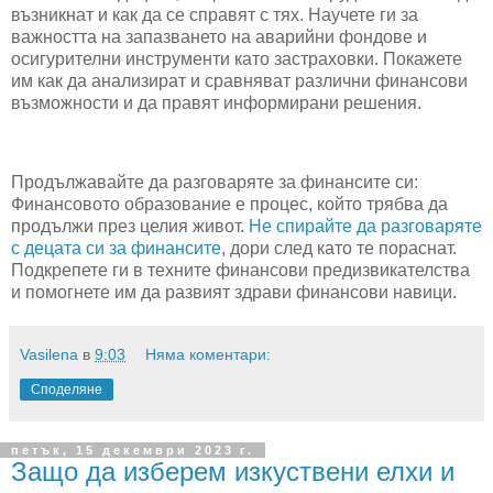
възникнат и как да се справят с тях. Научете ги за
важността на запазването на аварийни фондове и
осигурителни инструменти като застраховки. Покажете
им как да анализират и сравняват различни финансови
възможности и да правят информирани решения.
Продължавайте да разговаряте за финансите си:
Финансовото образование е процес, който трябва да
продължи през целия живот.
Не спирайте да разговаряте
с децата си за финансите
, дори след като те пораснат.
Подкрепете ги в техните финансови предизвикателства
и помогнете им да развият здрави финансови навици.
Vasilena
в
9:03
Няма коментари:
Споделяне
петък, 15 декември 2023 г.
Защо да изберем изкуствени елхи и