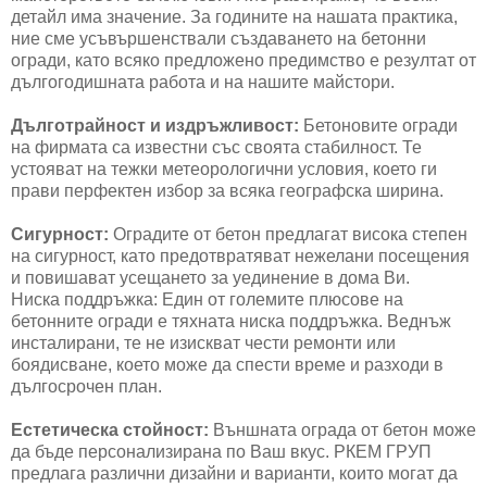
детайл има значение. За годините на нашата практика,
ние сме усъвършенствали създаването на бетонни
огради, като всяко предложено предимство е резултат от
дългогодишната работа и на нашите майстори.
Дълготрайност и издръжливост:
Бетоновите огради
на фирмата са известни със своята стабилност. Те
устояват на тежки метеорологични условия, което ги
прави перфектен избор за всяка географска ширина.
Сигурност:
Оградите от бетон предлагат висока степен
на сигурност, като предотвратяват нежелани посещения
и повишават усещането за уединение в дома Ви.
Ниска поддръжка: Един от големите плюсове на
бетонните огради е тяхната ниска поддръжка. Веднъж
инсталирани, те не изискват чести ремонти или
боядисване, което може да спести време и разходи в
дългосрочен план.
Естетическа стойност:
Външната ограда от бетон може
да бъде персонализирана по Ваш вкус. РКЕМ ГРУП
предлага различни дизайни и варианти, които могат да