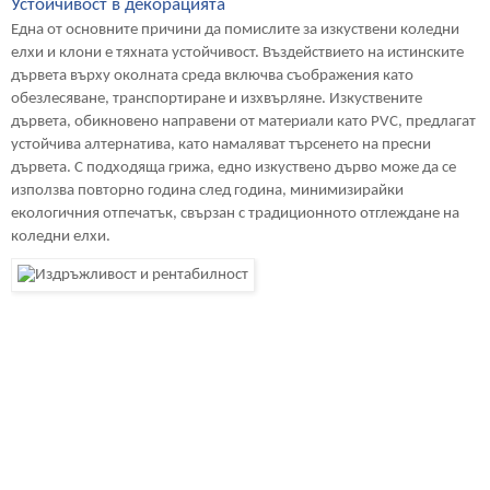
Устойчивост в декорацията
Една от основните причини да помислите за изкуствени коледни
елхи и клони е тяхната устойчивост. Въздействието на истинските
дървета върху околната среда включва съображения като
обезлесяване, транспортиране и изхвърляне. Изкуствените
дървета, обикновено направени от материали като PVC, предлагат
устойчива алтернатива, като намаляват търсенето на пресни
дървета. С подходяща грижа, едно изкуствено дърво може да се
използва повторно година след година, минимизирайки
екологичния отпечатък, свързан с традиционното отглеждане на
коледни елхи.