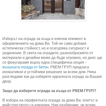
Изборът на ограда за къща е ключов елемент в
оформлението на дома Ви. Той не само добавя
естетическа стойност, но и осигурява сигурност и
уединение. В света на оградите, разнообразието от
материали и дизайни може да бъде огромно, но днес ще
се фокусираме върху една специфична опция -
външната ограда от бетон
. РКЕМ ГРУП предлага
иновативни и устойчиви решения за всеки дом. Нека
разгледаме как да изберете идеалната ограда за Вашия
двор.
Защо да изберете ограда за къща от РКЕМ ГРУП?
В избора на перфектната ограда за дома Ви, опитът и
майсторството са ключови. Ние разбираме, че всеки