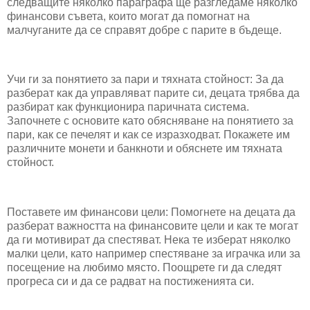
следващите няколко параграфа ще разгледаме няколко
финансови съвета, които могат да помогнат на
малчуганите да се справят добре с парите в бъдеще.
Учи ги за понятието за пари и тяхната стойност: За да
разберат как да управляват парите си, децата трябва да
разбират как функционира паричната система.
Започнете с основите като обясняване на понятието за
пари, как се печелят и как се изразходват. Покажете им
различните монети и банкноти и обяснете им тяхната
стойност.
Поставете им финансови цели: Помогнете на децата да
разберат важността на финансовите цели и как те могат
да ги мотивират да спестяват. Нека те изберат няколко
малки цели, като например спестяване за играчка или за
посещение на любимо място. Поощрете ги да следят
прогреса си и да се радват на постиженията си.