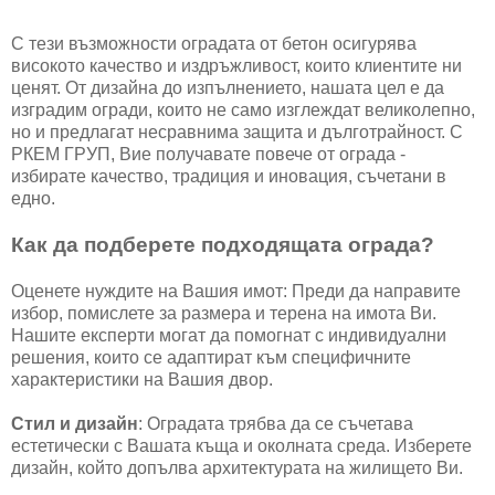
С тези възможности оградата от бетон осигурява
високото качество и издръжливост, които клиентите ни
ценят. От дизайна до изпълнението, нашата цел е да
изградим огради, които не само изглеждат великолепно,
но и предлагат несравнима защита и дълготрайност. С
РКЕМ ГРУП, Вие получавате повече от ограда -
избирате качество, традиция и иновация, съчетани в
едно.
Как да подберете подходящата ограда?
Оценете нуждите на Вашия имот: Преди да направите
избор, помислете за размера и терена на имота Ви.
Нашите експерти могат да помогнат с индивидуални
решения, които се адаптират към специфичните
характеристики на Вашия двор.
Стил и дизайн
: Оградата трябва да се съчетава
естетически с Вашата къща и околната среда. Изберете
дизайн, който допълва архитектурата на жилището Ви.