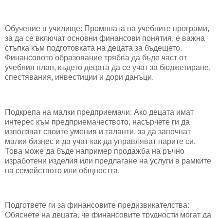
Обучение в училище: Промяната на учебните програми,
за да се включат основни финансови понятия, е важна
стъпка към подготовката на децата за бъдещето.
Финансовото образование трябва да бъде част от
учебния план, където децата да се учат за бюджетиране,
спестявания, инвестиции и дори данъци.
Подкрепа на малки предприемачи: Ако децата имат
интерес към предприемачеството, насърчете ги да
използват своите умения и таланти, за да започнат
малки бизнес и да учат как да управляват парите си.
Това може да бъде например продажба на ръчно
изработени изделия или предлагане на услуги в рамките
на семейството или общността.
Подгответе ги за финансовите предизвикателства:
Обяснете на децата, че финансовите трудности могат да