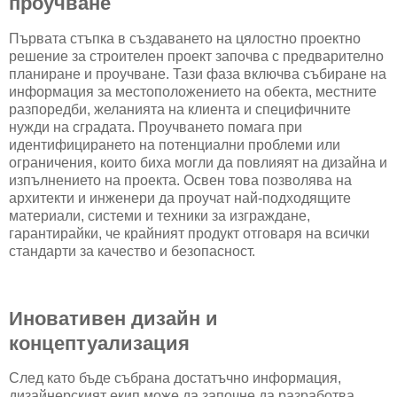
проучване
Първата стъпка в създаването на цялостно проектно
решение за строителен проект започва с предварително
планиране и проучване. Тази фаза включва събиране на
информация за местоположението на обекта, местните
разпоредби, желанията на клиента и специфичните
нужди на сградата. Проучването помага при
идентифицирането на потенциални проблеми или
ограничения, които биха могли да повлияят на дизайна и
изпълнението на проекта. Освен това позволява на
архитекти и инженери да проучат най-подходящите
материали, системи и техники за изграждане,
гарантирайки, че крайният продукт отговаря на всички
стандарти за качество и безопасност.
Иновативен дизайн и
концептуализация
След като бъде събрана достатъчно информация,
дизайнерският екип може да започне да разработва