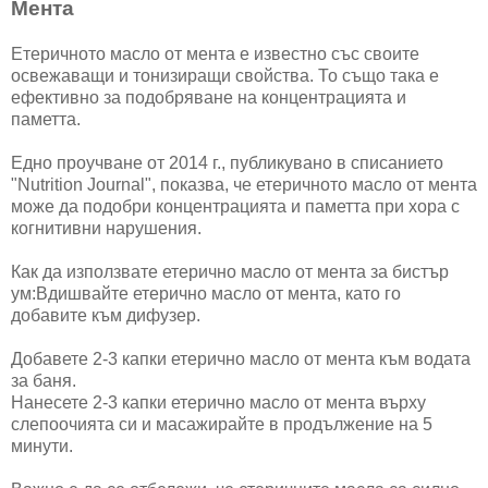
Мента
Етеричното масло от мента е известно със своите
освежаващи и тонизиращи свойства. То също така е
ефективно за подобряване на концентрацията и
паметта.
Едно проучване от 2014 г., публикувано в списанието
"Nutrition Journal", показва, че етеричното масло от мента
може да подобри концентрацията и паметта при хора с
когнитивни нарушения.
Как да използвате етерично масло от мента за бистър
ум:Вдишвайте етерично масло от мента, като го
добавите към дифузер.
Добавете 2-3 капки етерично масло от мента към водата
за баня.
Нанесете 2-3 капки етерично масло от мента върху
слепоочията си и масажирайте в продължение на 5
минути.