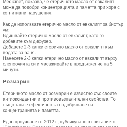
Medicine", показва, че етеричното масло от евкалипт
може да подобри концентрацията и паметта при хора с
когнитивни нарушения.
Как да използвате етерично масло от евкалипт за бистър
ум:
Вдишвайте етерично масло от евкалипт, като го
добавите към дифузер.
Добавете 2-3 капки етерично масло от евкалипт към
водата за баня.
Нанесете 2-3 капки етерично масло от евкалипт върху
слепоочията си и масажирайте в продължение на 5
минути.
Розмарин
Етеричното масло от розмарин е известно със своите
антиоксидантни и противовъзпалителни свойства. То
също така е ефективно за подобряване на
концентрацията и паметта.
Едно проучване от 2012 г., публикувано в списанието