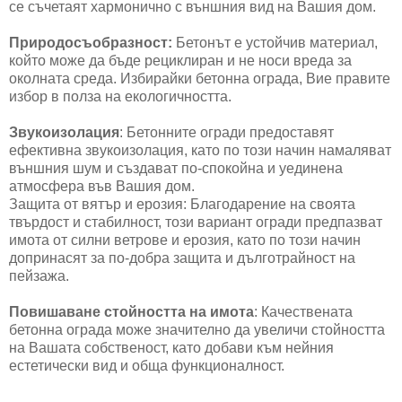
се съчетаят хармонично с външния вид на Вашия дом.
Природосъобразност:
Бетонът е устойчив материал,
който може да бъде рециклиран и не носи вреда за
околната среда. Избирайки бетонна ограда, Вие правите
избор в полза на екологичността.
Звукоизолация
: Бетонните огради предоставят
ефективна звукоизолация, като по този начин намаляват
външния шум и създават по-спокойна и уединена
атмосфера във Вашия дом.
Защита от вятър и ерозия: Благодарение на своята
твърдост и стабилност, този вариант огради предпазват
имота от силни ветрове и ерозия, като по този начин
допринасят за по-добра защита и дълготрайност на
пейзажа.
Повишаване стойността на имота
: Качествената
бетонна ограда може значително да увеличи стойността
на Вашата собственост, като добави към нейния
естетически вид и обща функционалност.