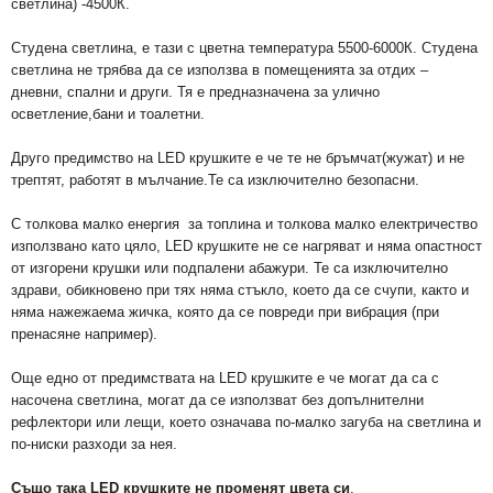
светлина) -4500К.
Студена светлина, е тази с цветна температура 5500-6000К. Студена
светлина не трябва да се използва в помещенията за отдих –
дневни, спални и други. Тя е предназначена за улично
осветление,бани и тоалетни.
Друго предимство на LED крушките е че те не бръмчат(жужат) и не
трептят, работят в мълчание.Те са изключително безопасни.
С толкова малко енергия за топлина и толкова малко електричество
използвано като цяло, LED крушките не се нагряват и няма опастност
от изгорени крушки или подпалени абажури. Те са изключително
здрави, обикновено при тях няма стъкло, което да се счупи, както и
няма нажежаема жичка, която да се повреди при вибрация (при
пренасяне например).
Още едно от предимствата на LED крушките е че могат да са с
насочена светлина, могат да се използват без допълнителни
рефлектори или лещи, което означава по-малко загуба на светлина и
по-ниски разходи за нея.
Също така LED крушките не променят цвета си
.