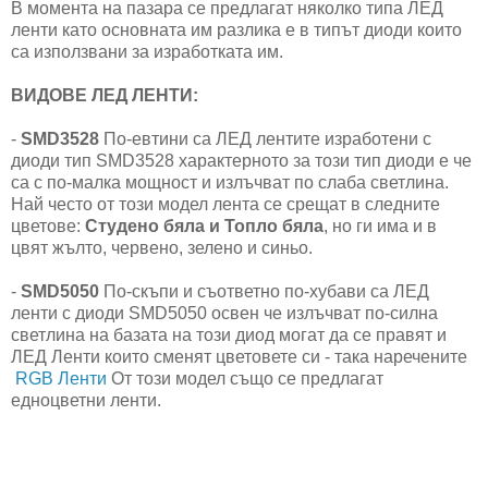
В момента на пазара се предлагат няколко типа ЛЕД
ленти като основната им разлика е в типът диоди които
са използвани за изработката им.
ВИДОВЕ ЛЕД ЛЕНТИ:
-
SMD3528
По-евтини са ЛЕД лентите изработени с
диоди тип SMD3528 характерното за този тип диоди е че
са с по-малка мощност и излъчват по слаба светлина.
Най често от този модел лента се срещат в следните
цветове:
Студено бяла и Топло бяла
, но ги има и в
цвят жълто, червено, зелено и синьо.
-
SMD5050
По-скъпи и съответно по-хубави са ЛЕД
ленти с диоди SMD5050 освен че излъчват по-силна
светлина на базата на този диод могат да се правят и
ЛЕД Ленти които сменят цветовете си - така наречените
RGB Ленти
От този модел също се предлагат
едноцветни ленти.