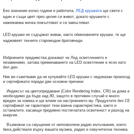
Без значение колко години е работила,
ЛЕД крушката
ще свети с
един и същи цвят през целия си живот, докато крушките с
нажежаема жичка пожълтяват и се замъгляват.
LED крушки не съдържат живак, както обикновените крушки, те ще
надживеят техните старомодни братовчеди.
Изброените предимства доказват че Лед осветлението е
незаменимо, затова преминаването на LED осветление е ясно като
бял ден.
Ние ви съветваме да не купувайте LED крушки с недоказан произход
и сертификати поради две основни причини:
Индексът на цветопредаване (Color Rendering Index, CRI) за дома e
необходимо да бъде над 80, защото в противен случай е много
вреден за човека и ще влияе на настроението му. Продуктите без СЕ
сертификат не гарантират тези важна характеристика, както и
останалите, касаещи предимно постигнатата осветеност и разход на
енергия.
Възможни са смущения от непозволени радио излъчвания, които
биха действали върху вашата музика, радио и озвучителна техника.