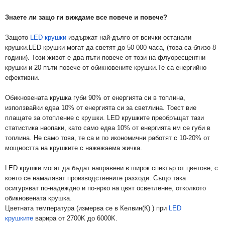
Знаете ли защо ги виждаме все повече и повече?
Защото
LED крушки
издържат най-дълго от всички останали
крушки.LED крушки могат да светят до 50 000 часа, (това са близо 8
години). Този живот е два пъти повече от този на флуоресцентни
крушки и 20 пъти повече от обикновените крушки.Те са енергийно
ефективни.
Обикновената крушка губи 90% от енергията си в топлина,
използвайки едва 10% от енергията си за светлина. Тоест вие
плащате за отопление с крушки. LED крушките преобръщат тази
статистика наопаки, като само едва 10% от енергията им се губи в
топлина. Не само това, те са и по икономични работят с 10-20% от
мощността на крушките с нажежаема жичка.
LED крушки могат да бъдат направени в широк спектър от цветове, с
което се намаляват производствените разходи. Също така
осигуряват по-надеждно и по-ярко на цвят осветление, отколкото
обикновената крушка.
Цветната температура (измерва се в Келвин(К) ) при
LED
крушките
варира от 2700K до 6000K.