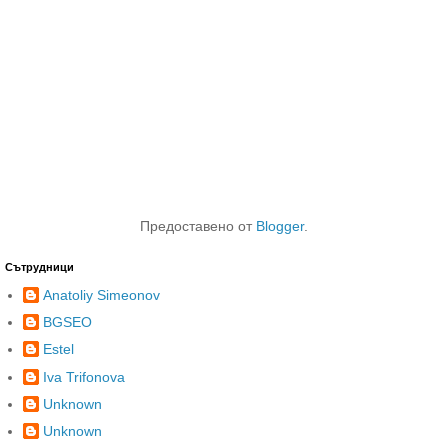
Предоставено от
Blogger
.
Сътрудници
Anatoliy Simeonov
BGSEO
Estel
Iva Trifonova
Unknown
Unknown