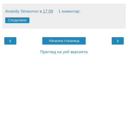
Anatoliy Simeonov
в
17:09
1 коментар:
Споделяне
‹
›
Начална страница
Преглед на уеб версията