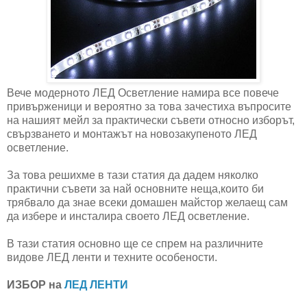
Вече модерното ЛЕД Осветление намира все повече
привърженици и вероятно за това зачестиха въпросите
на нашият мейл за практически съвети относно изборът,
свързването и монтажът на новозакупеното ЛЕД
осветление.
За това решихме в тази статия да дадем няколко
практични съвети за най основните неща,които би
трябвало да знае всеки домашен майстор желаещ сам
да избере и инсталира своето ЛЕД осветление.
В тази статия основно ще се спрем на различните
видове ЛЕД ленти и техните особености.
ИЗБОР на
ЛЕД ЛЕНТИ