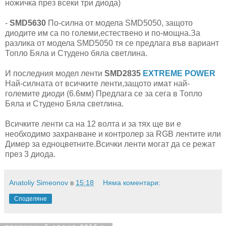
ножичка през всеки три диода)
-
SMD5630
По-силна от модела SMD5050, защото
диодите им са по големи,естествено и по-мощна.За
разлика от модела SMD5050 тя се предлага във вариант
Топло Бяла и Студено бяла светлина.
И последния модел ленти
SMD2835
EXTREME POWER
Най-силната от всичките ленти,защото имат най-
големите диоди (6.6мм) Предлага се за сега в Топло
Бяла и Студено Бяла светлина.
Всичките ленти са на 12 волта и за тях ще ви е
необходимо захранване и контролер за RGB лентите или
Димер за едноцветните.Всички ленти могат да се режат
през 3 диода.
Anatoliy Simeonov
в
15:18
Няма коментари:
Споделяне