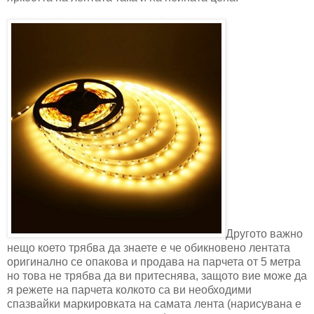
Другото важно
нещо което трябва да знаете е че обикновено лентата
оригинално се опакова и продава на парчета от 5 метра
но това не трябва да ви притеснява, защото вие може да
я режете на парчета колкото са ви необходими
спазвайки маркировката на самата лента (нарисувана е