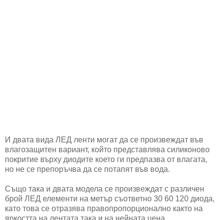
И двата вида ЛЕД ленти могат да се произвеждат във
влагозащитен вариант, който представлява силиконово
покритие върху диодите което ги предпазва от влагата,
но не се препоръчва да се потапят във вода.
Също така и двата модела се произвеждат с различен
брой ЛЕД елементи на метър съответно 30 60 120 диода,
като това се отразява правопропорционално както на
яркостта на лентата така и на нейната цена.