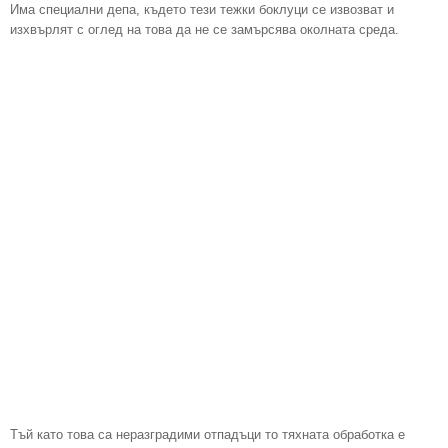
Има специални депа, където тези тежки боклуци се извозват и
изхвърлят с оглед на това да не се замърсява околната среда.
Тъй като това са неразградими отпадъци то тяхната обработка е