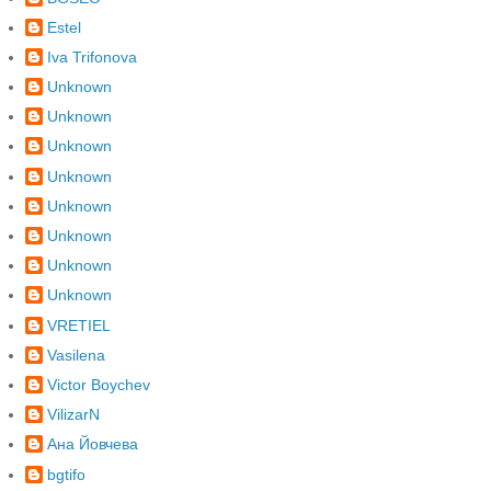
Estel
Iva Trifonova
Unknown
Unknown
Unknown
Unknown
Unknown
Unknown
Unknown
Unknown
VRETIEL
Vasilena
Victor Boychev
VilizarN
Ана Йовчева
bgtifo