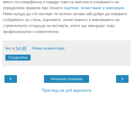
много по-специфична и поради това се изисква и спазването на
определени правила при тяхното
къртене, почистване и извозване
.
Няма нужда да сте експерт по всичко затова най добре да поверите
събарянето на стена, къртенето, почистването и извозването на
строителните отпадъци на експерти, които ще извършат това
професионално и компетентно.
teo
в
14:48
Няма коментари:
Споделяне
‹
›
Начална страница
Преглед на уеб версията