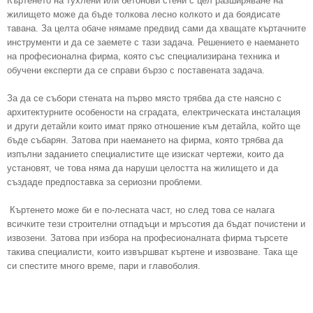
Къртенето на тухлени или бетонови стени с цел разширяване на
жилището може да бъде толкова лесно колкото и да боядисате
тавана. За целта обаче нямаме предвид сами да хващате къртачните
инструменти и да се заемете с тази задача. Решението е наемането
на професионална фирма, която със специализирана техника и
обучени експерти да се справи бързо с поставената задача.
За да се събори стената на първо място трябва да сте наясно с
архитектурните особености на сградата, електрическата инсталация
и други детайли които имат пряко отношение към детайла, който ще
бъде събарян. Затова при наемането на фирма, която трябва да
изпълни заданието специалистите ще изискат чертежи, които да
установят, че това няма да наруши целостта на жилището и да
създаде предпоставка за сериозни проблеми.
Къртенето може би е по-лесната част, но след това се налага
всичките тези строителни отпадъци и мръсотия да бъдат почистени и
извозени. Затова при избора на професионалната фирма търсете
такива специалисти, които извършват къртене и извозване. Така ще
си спестите много време, пари и главоболия.