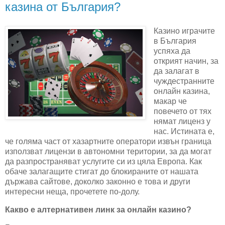
казина от България?
Казино играчите
в България
успяха да
открият начин, за
да залагат в
чуждестранните
онлайн казина,
макар че
повечето от тях
нямат лиценз у
нас. Истината е,
че голяма част от хазартните оператори извън граница
използват лицензи в автономни територии, за да могат
да разпространяват услугите си из цяла Европа. Как
обаче залагащите стигат до блокираните от нашата
държава сайтове, доколко законно е това и други
интересни неща, прочетете по-долу.
Какво е алтернативен линк за онлайн казино?