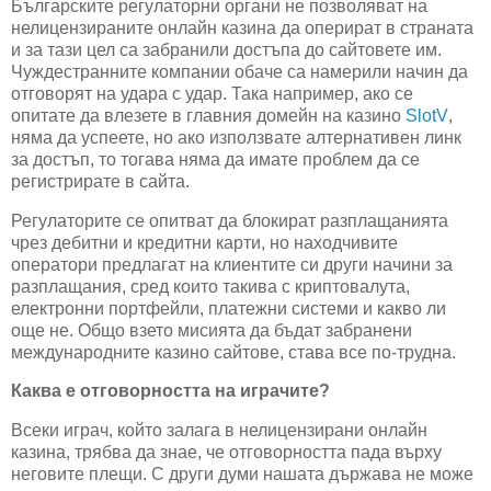
Българските регулаторни органи не позволяват на
нелицензираните онлайн казина да оперират в страната
и за тази цел са забранили достъпа до сайтовете им.
Чуждестранните компании обаче са намерили начин да
отговорят на удара с удар. Така например, ако се
опитате да влезете в главния домейн на казино
SlotV
,
няма да успеете, но ако използвате алтернативен линк
за достъп, то тогава няма да имате проблем да се
регистрирате в сайта.
Регулаторите се опитват да блокират разплащанията
чрез дебитни и кредитни карти, но находчивите
оператори предлагат на клиентите си други начини за
разплащания, сред които такива с криптовалута,
електронни портфейли, платежни системи и какво ли
още не. Общо взето мисията да бъдат забранени
международните казино сайтове, става все по-трудна.
Каква е отговорността на играчите?
Всеки играч, който залага в нелицензирани онлайн
казина, трябва да знае, че отговорността пада върху
неговите плещи. С други думи нашата държава не може