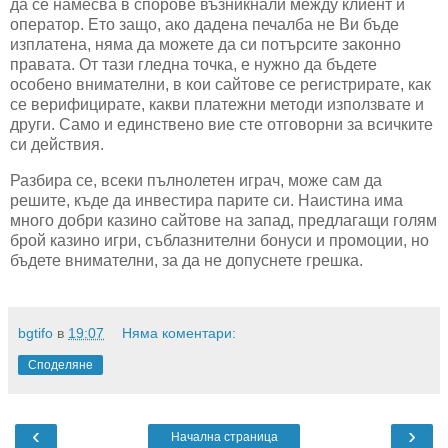
да се намесва в спорове възникнали между клиент и
оператор. Ето защо, ако дадена печалба не Ви бъде
изплатена, няма да можете да си потърсите законно
правата. От тази гледна точка, е нужно да бъдете
особено внимателни, в кои сайтове се регистрирате, как
се верифицирате, какви платежни методи използвате и
други. Само и единствено вие сте отговорни за всичките
си действия.
Разбира се, всеки пълнолетен играч, може сам да
решите, къде да инвестира парите си. Наистина има
много добри казино сайтове на запад, предлагащи голям
брой казино игри, съблазнителни бонуси и промоции, но
бъдете внимателни, за да не допуснете грешка.
bgtifo
в
19:07
Няма коментари:
Споделяне
‹
›
Начална страница