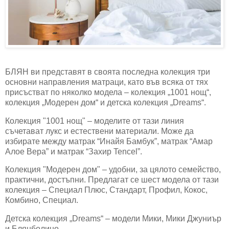
БЛЯН ви представят в своята последна колекция три
основни направления матраци, като във всяка от тях
присъстват по няколко модела – колекция „1001 нощ“,
колекция „Модерен дом“ и детска колекция „Dreams“.
Колекция "1001 нощ" – моделите от тази линия
съчетават лукс и естествени материали. Може да
избирате между матрак “Инайя Бамбук”, матрак “Амар
Алое Вера” и матрак “Захир Tencel”.
Колекция "Модерен дом" – удобни, за цялото семейство,
практични, достъпни. Предлагат се шест модела от тази
колекция – Специал Плюс, Стандарт, Профил, Кокос,
Комбино, Специал.
Детска колекция „Dreams“ – модели Мики, Мики Джуниър
и Блянболино.