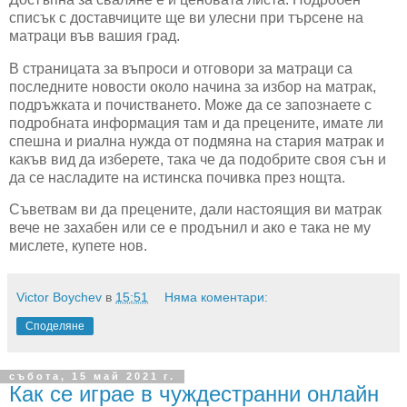
списък с доставчиците ще ви улесни при търсене на
матраци във вашия град.
В страницата за въпроси и отговори за матраци са
последните новости около начина за избор на матрак,
подръжката и почистването. Може да се запознаете с
подробната информация там и да прецените, имате ли
спешна и риална нужда от подмяна на стария матрак и
какъв вид да изберете, така че да подобрите своя сън и
да се насладите на истинска почивка през нощта.
Съветвам ви да прецените, дали настоящия ви матрак
вече не захабен или се е продънил и ако е така не му
мислете, купете нов.
Victor Boychev
в
15:51
Няма коментари:
Споделяне
събота, 15 май 2021 г.
Как се играе в чуждестранни онлайн