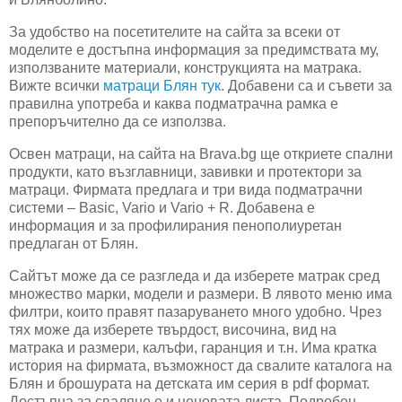
За удобство на посетителите на сайта за всеки от
моделите е достъпна информация за предимствата му,
използваните материали, конструкцията на матрака.
Вижте всички
матраци Блян тук
. Добавени са и съвети за
правилна употреба и каква подматрачна рамка е
препоръчително да се използва.
Освен матраци, на сайта на Brava.bg ще откриете спални
продукти, като възглавници, завивки и протектори за
матраци. Фирмата предлага и три вида подматрачни
системи – Basic, Vario и Vario + R. Добавена е
информация и за профилирания пенополиуретан
предлаган от Блян.
Сайтът може да се разгледа и да изберете матрак сред
множество марки, модели и размери. В лявото меню има
филтри, които правят пазаруването много удобно. Чрез
тях може да изберете твърдост, височина, вид на
матрака и размери, калъфи, гаранция и т.н. Има кратка
история на фирмата, възможност да свалите каталога на
Блян и брошурата на детската им серия в pdf формат.
Достъпна за сваляне е и ценовата листа. Подробен