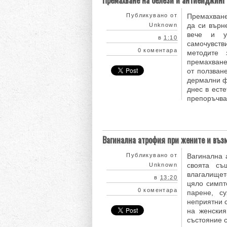
Премахване на белези и антиейджинг
Публикувано от
Премахване
да си върн
Unknown
вече и у
в
1:10
самочувств
0 коментара
методите 
премахване
от ползван
дермални ф
днес в ест
препоръчва 
Вагинална атрофия при жените и въз
Публикувано от
Вагинална 
своята съ
Unknown
влагалището
в
13:20
цяло симпт
0 коментара
парене, с
неприятни 
на женския
състояние 