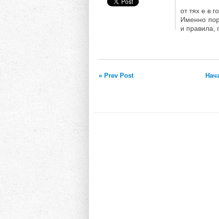
от тях е в 
Именно пор
и правила, п
« Prev Post
Нач