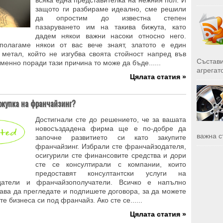
всяка една представителка на нежния пол. И
защото ги разбираме идеално, сме решили
да опростим до известна степен
пазаруването им на такива бижута, като
дадем някои важни насоки относно него.
полагаме някои от вас вече знаят, златото е един
 метал, който не изгубва своята стойност напред във
Състави
менно поради тази причина то може да бъде......
агрегато
Цялата статия »
окупка на франчайзинг?
Достигнали сте до решението, че за вашата
новосъздадена фирма ще е по-добре да
важна с
започне развитието си като закупите
франчайзинг. Избрали сте франчайзодателя,
осигурили сте финансовите средства и дори
сте се консултирали с компании, които
предоставят консултантски услуги на
датели и франчайзополучатели. Всичко е напълно
тава да прегледате и подпишете договора, за да можете
те бизнеса си под франчайз. Ако сте се......
Цялата статия »