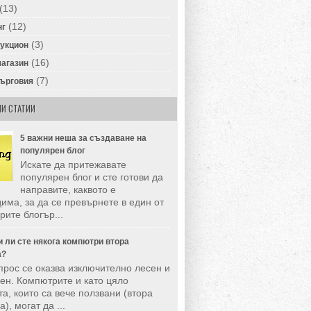
(13)
(12)
нг
(3)
аукцион
(16)
магазин
(7)
търговия
И СТАТИИ
5 важни неша за създаване на
популярен блог
Искате да притежавате
популярен блог и сте готови да
направите, каквото е
има, за да се превърнете в един от
рите блогър...
 ли сте някога компютри втора
а?
прос се оказва изключително лесен и
ен. Компютрите и като цяло
та, които са вече ползвани (втора
), могат да ...