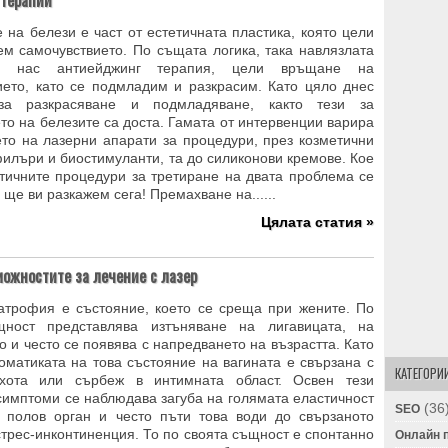
 терапии
 на белези е част от естетичната пластика, която цели
ем самочувствието. По същата логика, така навлязлата
 нас антиейджинг терапия, цели връщане на
ието, като се подмладим и разкрасим. Като цяло днес
за разкрасяване и подмладяване, както тези за
то на белезите са доста. Гамата от интервенции варира
ето на лазерни апарати за процедури, през козметични
илъри и биостимуланти, та до силиконови кремове. Кое
етичните процедури за третиране на двата проблема се
ще ви разкажем сега! Премахване на......
Цялата статия »
можностите за лечение с лазер
атрофия е състояние, което се среща при жените. По
щност представлява изтъняване на лигавицата, на
 и често се появява с напредването на възрастта. Като
оматиката на това състояние на вагината е свързана с
КАТЕГОРИ
ухота или сърбеж в интимната област. Освен тези
симптоми се наблюдава загуба на голямата еластичност
(36
SEO
 полов орган и често пъти това води до свързаното
стрес-инконтиненция. То по своята същност е спонтанно
Онлайн 