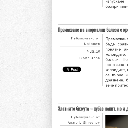
изпускане
безпричинно
Премахване на анормални белези с кр
Публикувано от
Премахван
бъде срав
Unknown
понятие а
в
19:30
келоидите,
0 коментара
белези. П
естетична 
келоидите, 
се върне к
дразнене, 
вече притес
Златните бижута – хубав накит, но и
Публикувано от
Anatoliy Simeonov