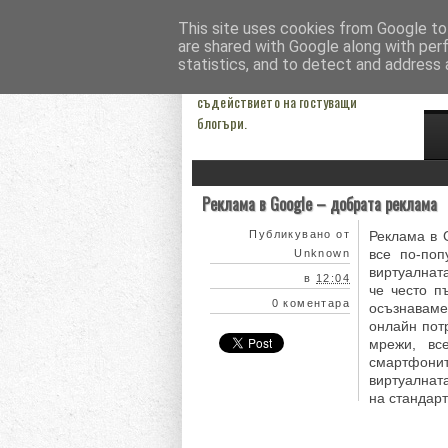
This site uses cookies from Google to 
Моят блогрол
Тър
are shared with Google along with per
statistics, and to detect and address 
Блогът на Анатолий Симеонов. Със
съдействието на гостуващи
блогъри.
Реклама в Google – добрата реклама
Публикувано от
Реклама в 
все по-поп
Unknown
виртуалнат
в
12:04
че често п
0 коментара
осъзнаваме
онлайн пот
мрежи, вс
смартфони
виртуалнат
на стандарт