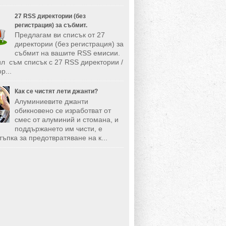
27 RSS директории (без
регистрация) за събмит.
Предлагам ви списък от 27
директории (без регистрация) за
събмит на вашите RSS емисии.
л съм списък с 27 RSS директории /
р...
Как се чистят лети джанти?
Алуминиевите джанти
обикновено се изработват от
смес от алуминий и стомана, и
поддържането им чисти, е
тъпка за предотвратяване на к...