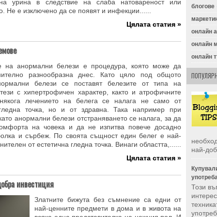
 на урина в следствие на слаба натовареност или
блогове
. Не е изключено да се появят и инфекции......
маркети
Цялата статия »
онлайн 
онлайн 
емове
онлайн 
е на анормални белези е процедура, която може да
нително разнообразна днес. Като цяло под общото
ПОПУЛЯРН
нормални белези се поставят белезите от типа на
 тези с хипертрофичен характер, както и атрофичните
онякога лечението на белега се налага не само от
гледна точка, но и от здравна. Така например при
като анормални белези отстраняването се налага, за да
омфорта на човека и да не изпитва повече досадно
болка и сърбеж. По своята същност един белег е най-
необход
нителен от естетична гледна точка. Винаги областта,......
най-доб
Цялата статия »
Купували
употреб
 добра инвестиция
Този въ
интерес
Златните бижута без съмнение са едни от
техника
най-ценните предмети в дома и в живота на
употреба