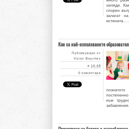
много раз
хиляди. Ка
спорен въп
залагат н
истината.....
Кои са най-използваните образователн
Публикувано от
Victor Boychev
в
14:48
0 коментара
познатото
постепенно
към трудно
забавления..