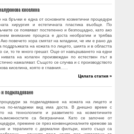
иалуронова киселина
 на бръчки е една от основните козметични процедури
чната хирургия и естетичната пластика въобще. По
ъчките се появяват постепенно и безпощадно, като ако
рнем внимание процеса е доста необратим и трябва
 Ако повечето хора смятат на младини, че им е рано да
а поддръжката на кожата по лицето, шията и в областта
о си, то те много грешат. Още от навършването на едни
 нивата на колаген произвеждан по естествен път в
стично намаляват. Същото се случва и с производството
ова киселина, която е главния......
Цялата статия »
е и подмладяване
 процедури за подмладяване на кожата на лицето и
 на по-младежки вид има доста. В днешно време с
ето на технологиите и развитието на козметичните
възможностите са безгранични. Като се започне от
оцедури, премине се през конвенционалните кремове за
ане и терапиите с дермални филъри, които също са