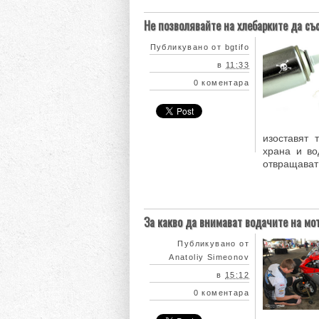
Не позволявайте на хлебарките да съ
Публикувано от
bgtifo
в
11:33
0 коментара
изоставят 
храна и во
отвращават 
За какво да внимават водачите на м
Публикувано от
Anatoliy Simeonov
в
15:12
0 коментара