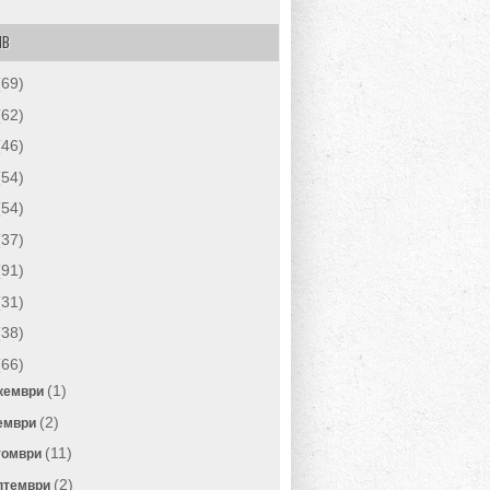
ИВ
(69)
(62)
(46)
(54)
(54)
(37)
(91)
(31)
(38)
(66)
(1)
кември
(2)
ември
(11)
томври
(2)
птември