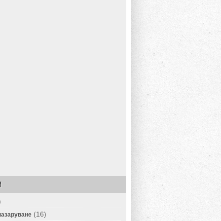
И
)
(16)
пазаруване