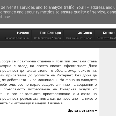
deliver its services and to analyze traffic. Your IP address and 
сене в този блог
formance and security metrics to ensure quality of service, gen
abuse.
Начало
Гост Блогъри
За Блога
Контакт
Начална Страница
За Гостуващи Автори
Всичко За Този Блог
Оставете Съо
Google се практикува отдавна и този тип реклама става
улярна с оглед на своята висока ефективност. Днес
а реалност до такава степен е обзела ежедневието ни,
ъти прибягваме до услугите на Интернет, без дори да
, че действията ни са машинални. На фона на хилядите
ребители, все по-нарастващото влияние на социалните
е по-голямото потребление на Интернет услуги от
те и все по-голямото пристрастяване към света на
а реалност, рекламата няма как да изостане на нивото
ните си източници и медии. Реклама......
Цялата статия »