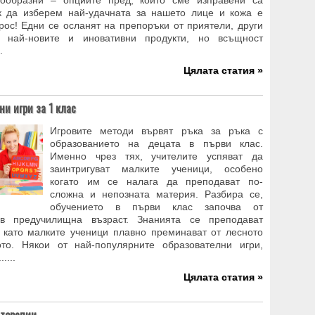
нообразни – опциите пред, които сме изправени са
к да изберем най-удачната за нашето лице и кожа е
рос! Едни се осланят на препоръки от приятели, други
а най-новите и иновативни продукти, но всъщност
.
Цялата статия »
и игри за 1 клас
Игровите методи вървят ръка за ръка с
образованието на децата в първи клас.
Именно чрез тях, учителите успяват да
заинтригуват малките ученици, особено
когато им се налага да преподават по-
сложна и непозната материя. Разбира се,
обучението в първи клас започва от
 в предучилищна възраст. Знанията се преподават
 като малките ученици плавно преминават от лесното
то. Някои от най-популярните образователни игри,
....
Цялата статия »