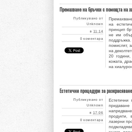
Премахване на бръчки с помощта на х
Публикувано от
Премахване
на естети
Unknown
принцип бр
в
11:14
не им объ
0 коментара
поддръжка.
помислят, з
на деколтет
20 години,
кожата, дра
на хиалурон
Естетични процедури за разкрасяван
Публикувано от
Естетични
придаване
Unknown
напредван
в
17:06
продукти, 
0 коментара
лазерни пр
подмладяв