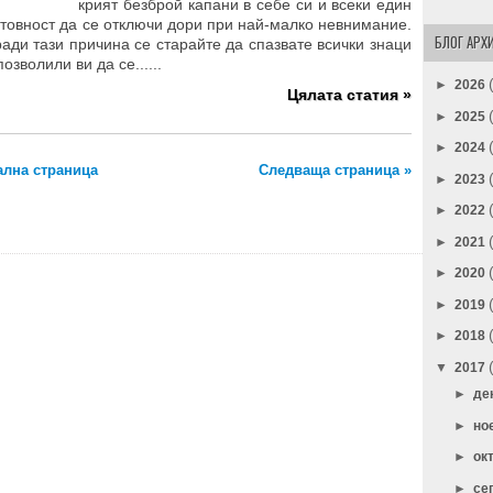
крият безброй капани в себе си и всеки един
готовност да се отключи дори при най-малко невнимание.
БЛОГ АРХ
ади тази причина се старайте да спазвате всички знаци
озволили ви да се......
►
2026
Цялата статия »
►
2025
►
2024
ална страница
Следваща страница »
►
2023
►
2022
►
2021
►
2020
►
2019
►
2018
▼
2017
►
де
►
но
►
ок
►
се