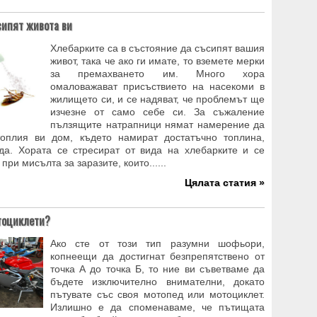
сипят живота ви
Хлебарките са в състояние да съсипят вашия
живот, така че ако ги имате, то вземете мерки
за премахването им. Много хора
омаловажават присъствието на насекоми в
жилището си, и се надяват, че проблемът ще
изчезне от само себе си. За съжаление
пълзящите натрапници нямат намерение да
топлия ви дом, където намират достатъчно топлина,
да. Хората се стресират от вида на хлебарките и се
при мисълта за заразите, които......
Цялата статия »
отоциклети?
Ако сте от този тип разумни шофьори,
копнеещи да достигнат безпрепятствено от
точка А до точка Б, то ние ви съветваме да
бъдете изключително внимателни, докато
пътувате със своя мотопед или мотоциклет.
Излишно е да споменаваме, че пътищата