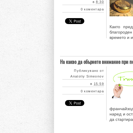
в
8:30
0 коментара
Както пред
благороден
времето и и
На какво да обърнете внимание при п
Публикувано от
Anatoliy Simeonov
в
15:59
0 коментара
франчайзо
наред и ос
да стартира