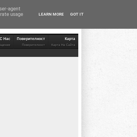
user-agent
erate usage
LEARN MORE
GOT IT
 С Нас
Поверителност
Карта
бщение
Поверителност
Карта На Сайта