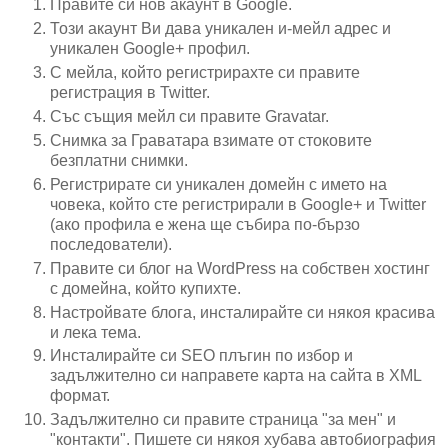
Правите си нов акаунт в Google.
Този акаунт Ви дава уникален и-мейл адрес и
уникален Google+ профил.
С мейла, който регистрирахте си правите
регистрация в Twitter.
Със същия мейл си правите Gravatar.
Снимка за Граватара взимате от стоковите
безплатни снимки.
Регистрирате си уникален домейн с името на
човека, който сте регистрирали в Google+ и Twitter
(ако профила е жена ще събира по-бързо
последователи).
Правите си блог на WordPress на собствен хостинг
с домейна, който купихте.
Настройвате блога, инсталирайте си някоя красива
и лека тема.
Инсталирайте си SEO плъгин по избор и
задължително си направете карта на сайта в XML
формат.
Задължително си правите страница "за мен" и
"контакти". Пишете си някоя хубава автобиография