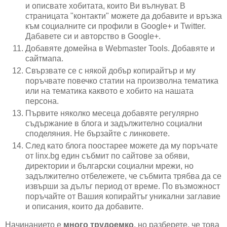
и описвате хобитата, които Ви вълнуват. В
страницата "контакти" можете да добавите и връзка
към социалните си профили в Google+ и Twitter.
Дабавете си и авторство в Google+.
Добавяте домейна в Webmaster Tools. Добавяте и
сайтмапа.
Свързвате се с някой добър копирайтър и му
поръчвате повечко статии на произволна тематика
или на тематика каквото е хобито на нашата
персона.
Първите няколко месеца добавяте регулярно
съдържание в блога и задължително социални
споделяния. Не бързайте с линковете.
След като блога поостарее можете да му поръчате
от linx.bg един събмит по сайтове за обяви,
директории и български социални мрежи, но
задължително отбележете, че събмита трябва да се
извърши за дълъг период от време. По възможност
поръчайте от Вашия копирайтъr уникални заглавие
и описания, които да добавите.
Начинанието е
много трудоемко
, но разберете, че това