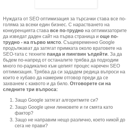
Нуждата от SEO оптимизация за търсачки става все по-
голяма за всеки един бизнес. С нарастването на
конкуренцията става
все по-трудно
на оптимизаторите
да изведат даден сайт на първа страница и
още по-
трудно - на първо място
. Същевременно Google
продължават да затягат примката около вратовете на
SEO-тата с техните
панда и пингвин ъпдейти
. За да
бъдем по-напред от останалите трябва да подходим
много по-радикално към целият процес наречен SEO
оптимизация. Трябва да си зададем редица въпроси на
които е хубаво да намерим отговор преди да се
захванем с каквото и да било.
Отговорете си на
следните три въпроса:
Защо Google затягат алгоритмите си?
Защо Google цени линковете и ги смята като
фактор?
Защо не направим нещо различно, което никой до
сега не прави?