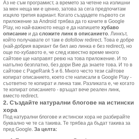
Аз не съм програмист, а времето за четене на излишни
за мен неща ми е ценно, затова за сега предпочитам
изцяло третия вариант. Когато създадете първото си
приложение за Android трябва да го качите в Google
Play, но най-важното нещо е да напишете
хубаво
описание
и да
сложите линк в описанието
. Линкът,
който получавате от там е dofollow redirect. Това е добре
(най-добрия вариант би бил ако линка е без redirect), но
още по-хубавото е, че след известно време много
сайтове ще направят ревю на това приложение. И то
напълно безплатно, без дори Вие да знаете това. И то в
сайтове с PageRank 5 и 6. Много често тези сайтове
копират описанието, което сте написали в Google Play -
съответно те копират и линка там. Разликата е, че когато
те копират описанието - връщат вече реален линк,
вместо redirect.
2. Създайте натурални блогове на истински
хора
Под натурални блогове и истински хора не разбирайте
буквално че те са такива. Те трябва да бъдат такива за
пред Google.
За целта: