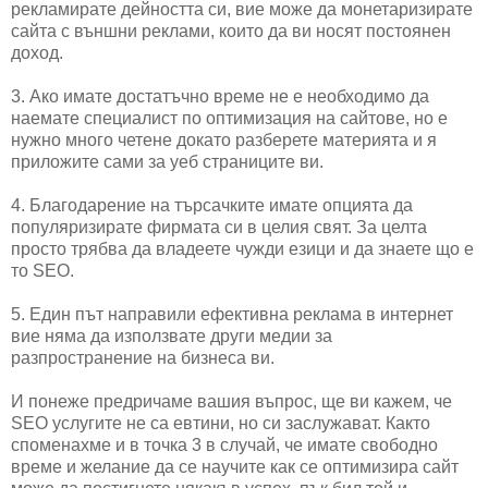
рекламирате дейността си, вие може да монетаризирате
сайта с външни реклами, които да ви носят постоянен
доход.
3. Ако имате достатъчно време не е необходимо да
наемате специалист по оптимизация на сайтове, но е
нужно много четене докато разберете материята и я
приложите сами за уеб страниците ви.
4. Благодарение на търсачките имате опцията да
популяризирате фирмата си в целия свят. За целта
просто трябва да владеете чужди езици и да знаете що е
то SEO.
5. Един път направили ефективна реклама в интернет
вие няма да използвате други медии за
разпространение на бизнеса ви.
И понеже предричаме вашия въпрос, ще ви кажем, че
SEO услугите не са евтини, но си заслужават. Както
споменахме и в точка 3 в случай, че имате свободно
време и желание да се научите как се оптимизира сайт