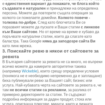
е
единствения вариант да покажате, че блога който
създавате е натурален
и принадлежи на определена
персона. Можете да повторите същата операция за
колкото си пожелаете домейни.
Колкото повече -
толкова по-добре
. След като блогчетата Ви се
поразвият можете да пускате и Ваши статии
с линкове
към Ваши сайтове
. Но от време на време е хубаво да
поръчвате натурални статии, които да слагате като
баластра. Така Google
няма да заподозре сайта Ви
като линк мрежа.
3. Поискайте ревю в някои от сайтовете за
ревюта
В България сайтовете за ревюта не са много, но въпреки
всичко можете да намерите авторитетни такива
(например
Wickeble
), които срещу определени условия
(понякога не е необходимо непременно да е заплащане)
биха публикували ревю за Вашият сайт, бизнес или
услуга. Най-хубавата черта на сайтовете за ревюта е, че
там
не всички статии са рекламни
, за разлика от
примерно директориите за статии. Те съдържат
подробна информация за даден продукт, стока или
услуга, описваща плюсове, минуси, както и личната