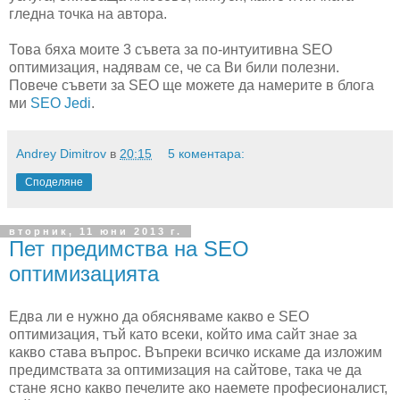
гледна точка на автора.
Това бяха моите 3 съвета за по-интуитивна SEO
оптимизация, надявам се, че са Ви били полезни.
Повече съвети за SEO ще можете да намерите в блога
ми
SEO Jedi
.
Andrey Dimitrov
в
20:15
5 коментара:
Споделяне
вторник, 11 юни 2013 г.
Пет предимства на SEO
оптимизацията
Едва ли е нужно да обясняваме какво е SEO
оптимизация, тъй като всеки, който има сайт знае за
какво става въпрос. Въпреки всичко искаме да изложим
предимствата за оптимизация на сайтове, така че да
стане ясно какво печелите ако наемете професионалист,