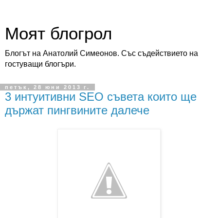
Моят блогрол
Блогът на Анатолий Симеонов. Със съдействието на
гостуващи блогъри.
петък, 28 юни 2013 г.
3 интуитивни SEO съвета които ще
държат пингвините далече