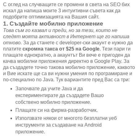
С оглед на случващите се промени в света на SEO бих
искал да напиша моите 3 интуитивни съвета как да
подобрите оптимизацията на Вашия сайт.
1. Създайте мобилно приложение
Това съм го казвал и преди, но за тези, които не
следят моята активност в Интернет ще го напиша
отново.
За да станете с developer-ски акаунт е нужно да
платите
скромна такса от $25 на Google
. Тези пари ги
плащате еднократно, а акаунтът Ви вече е пригоден да
качва мобилни приложения директно в Google Play. За
да създадете точно такова мобилно приложение, каквото
и Вие искате ще са ви нужни умения по програмиране и
по-специално по Java. Тук вариантите пред Вас са три:
Започвате да учите Java и да
експериментирате да създадете Вашо
собствено мобилно приложение.
Плащате си на фирма-разработчик.
Използвате някои от многото безплатни уеб
инструменти за създаване на Android
приложение.