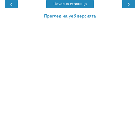
‹
›
Начална страница
Преглед на уеб версията