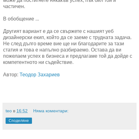
може да постигнете някакъв успех, пък бил той и
частичен.
В обобщение ...
Другият вариант е да се свържете с нашият уеб
дизайнерски екип, който да се заеме с трудната задача.
Не след дълго време вие ще ни благодарите за тази
статия и това е напълно разбираемо. Остава да ви
пожелаем успех в бизнеса и предлагаме той да дойде с
компетентното ни съдействие.
Автор:
Теодор Захариев
teo
в
16:52
Няма коментари:
Споделяне