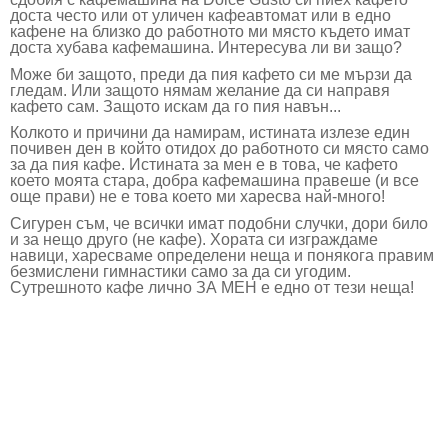
доста често или от уличен кафеавтомат или в едно
кафене на близко до работното ми място където имат
доста хубава кафемашина. Интересува ли ви защо?
Може би защото, преди да пия кафето си ме мързи да
гледам. Или защото нямам желание да си направя
кафето сам. Защото искам да го пия навън...
Колкото и причини да намирам, истината излезе един
почивен ден в който отидох до работното си място само
за да пия кафе. Истината за мен е в това, че кафето
което моята стара, добра кафемашина правеше (и все
още прави) не е това което ми харесва най-много!
Сигурен съм, че всички имат подобни случки, дори било
и за нещо друго (не кафе). Хората си изграждаме
навици, харесваме определени неща и понякога правим
безмислени гимнастики само за да си угодим.
Сутрешното кафе лично ЗА МЕН е едно от тези неща!