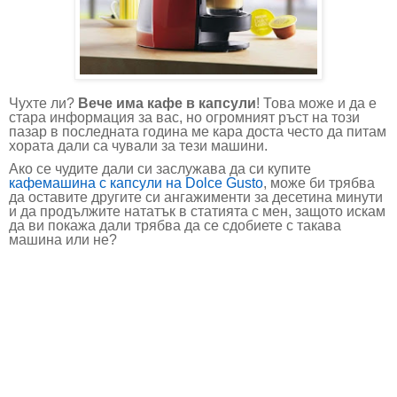
Чухте ли?
Вече има кафе в капсули
! Това може и да е
стара информация за вас, но огромният ръст на този
пазар в последната година ме кара доста често да питам
хората дали са чували за тези машини.
Ако се чудите дали си заслужава да си купите
кафемашина с капсули на
Dolce Gusto
, може би трябва
да оставите другите си ангажименти за десетина минути
и да продължите нататък в статията с мен, защото искам
да ви покажа дали трябва да се сдобиете с такава
машина или не?