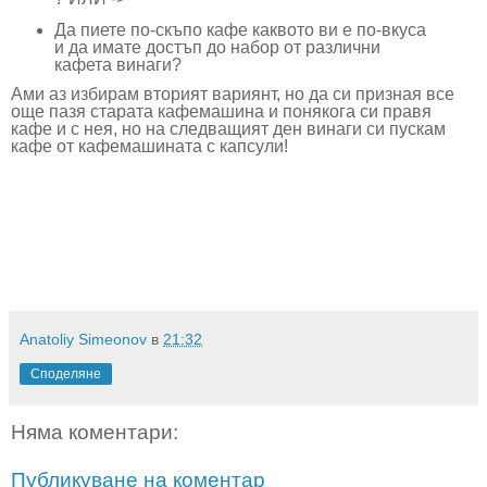
Да пиете по-скъпо кафе каквото ви е по-вкуса
и да имате достъп до набор от различни
кафета винаги?
Ами аз избирам вторият вариянт, но да си призная все
още пазя старата кафемашина и понякога си правя
кафе и с нея, но на следващият ден винаги си пускам
кафе от кафемашината с капсули!
Anatoliy Simeonov
в
21:32
Споделяне
Няма коментари:
Публикуване на коментар