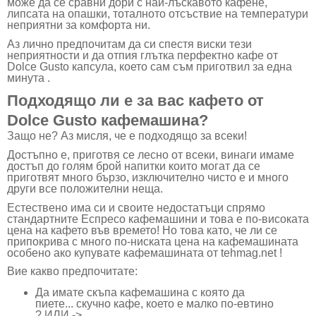
може да се сравни дори с най-лъскавото кафене,
липсата на опашки, тоталното отсъствие на температури
неприятни за комфорта ни.
Аз лично предпочитам да си спестя виски тези
неприятности и да отпия глътка перфектно кафе от
Dolce Gusto
капсула, което сам съм приготвил за една
минута .
Подходящо ли е за вас кафето от
Dolce Gusto
кафемашина
?
Защо не? Аз мисля, че е подходящо за всеки!
Достъпно е, приготвя се лесно от всеки, винаги имаме
достъп до голям брой напитки които могат да се
приготвят много бързо, изключително чисто е и много
други все положителни неща.
Естествено има си и своите недостатъци спрямо
стандартните Еспресо кафемашини и това е по-високата
цена на кафето във времето! Но това като, че ли се
припокрива с много по-ниската цена на кафемашината
особено ако купувате кафемашината от
tehmag.net
!
Вие какво предпочитате:
Да имате скъпа кафемашина с която да
пиете... скучно кафе, което е малко по-евтино
? ИЛИ ->