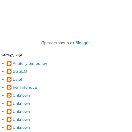
Предоставено от
Blogger
.
Сътрудници
Anatoliy Simeonov
BGSEO
Estel
Iva Trifonova
Unknown
Unknown
Unknown
Unknown
Unknown