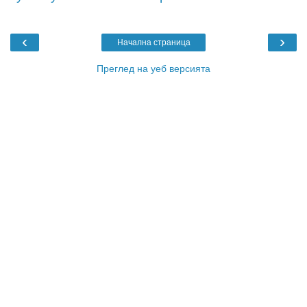
‹
›
Начална страница
Преглед на уеб версията