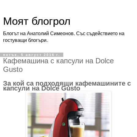
Моят блогрол
Блогът на Анатолий Симеонов. Със съдействието на
гостуващи блогъри.
петък, 5 август 2016 г.
Кафемашина с капсули на Dolce
Gusto
За кой са подходящи кафемашините с
капсули на Dolce Gusto