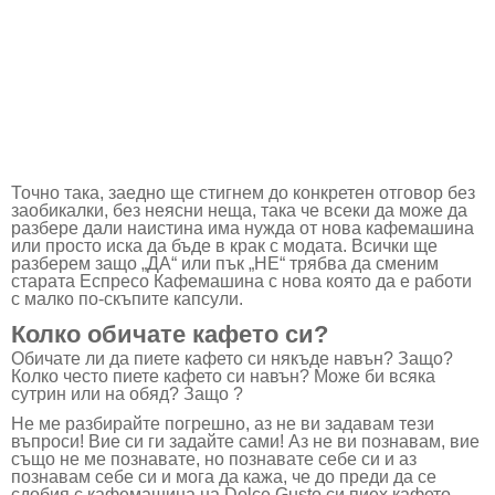
Точно така, заедно ще стигнем до конкретен отговор без
заобикалки, без неясни неща, така че всеки да може да
разбере дали наистина има нужда от нова кафемашина
или просто иска да бъде в крак с модата. Всички ще
разберем защо „ДА“ или пък „НЕ“ трябва да сменим
старата Еспресо Кафемашина с нова която да е работи
с малко по-скъпите капсули.
Колко обичате кафето си?
Обичате ли да пиете кафето си някъде навън? Защо?
Колко често пиете кафето си навън? Може би всяка
сутрин или на обяд? Защо ?
Не ме разбирайте погрешно, аз не ви задавам тези
въпроси! Вие си ги задайте сами! Аз не ви познавам, вие
също не ме познавате, но познавате себе си и аз
познавам себе си и мога да кажа, че до преди да се
сдобия с кафемашина на
Dolce Gusto
си пиех кафето