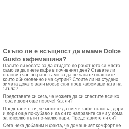
Скъпо ли е всъщност да имаме
Dolce
Gusto
кафемашина?
Палите ли колата за да отидете до работното си място
само за да пиете кафе в почивният ден? Ставате ли
половин час по-рано само за да не чакате опашките
които обикновенно има сутрин? Стоите ли на студено
зимата докато вали мокър сняг пред кафемашината на
ъгъла?
Представете си сега, че можете да си спестите всичко
това и дори още повече! Как ли?
Представете си, че можете да пиете кафе толкова, дори
и дори още по-хубаво и да си го направите сами у дома
за няколко пъти по-малко пари. Представихте ли си?
Сега нека добавим и факта, че домашният комфорт не