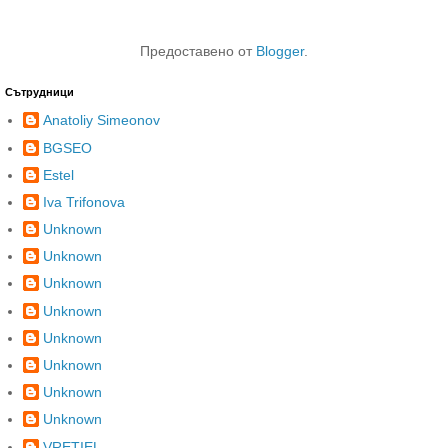
Предоставено от
Blogger
.
Сътрудници
Anatoliy Simeonov
BGSEO
Estel
Iva Trifonova
Unknown
Unknown
Unknown
Unknown
Unknown
Unknown
Unknown
Unknown
VRETIEL