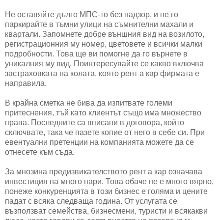
Не оставяйте дълго МПС-то без надзор, и не го
паркирайте в тъмни улици на съмнителни махали и
квартали. Запомнете добре външния вид на возилото,
регистрационния му номер, цветовете и всички малки
подробности. Това ще ви помогне да го върнете в
уникалния му вид. Поинтересувайте се какво включва
застраховката на колата, която рент а кар фирмата е
направила.
В крайна сметка не бива да изпитвате големи
притеснения, тъй като клиентът също има множество
права. Последните са вписани в договора, който
сключвате, така че пазете копие от него в себе си. При
евентуални претенции на компанията можете да се
отнесете към съда.
За мнозина предизвикателството рент а кар означава
инвестиция на много пари. Това обаче не е много вярно,
понеже конкуренцията в този бизнес е голяма и цените
падат с всяка следваща година. От услугата се
възползват семейства, бизнесмени, туристи и всякакви