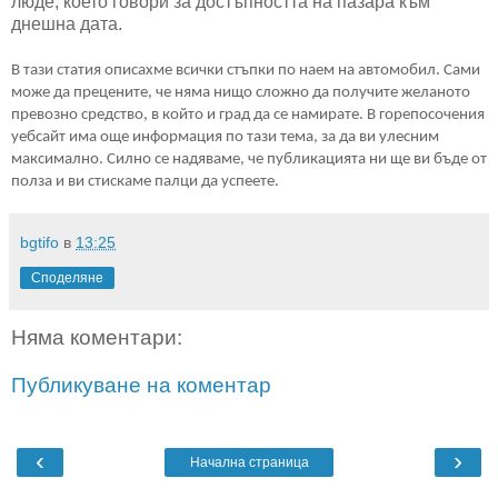
люде, което говори за достъпността на пазара към
днешна дата.
В тази статия описахме всички стъпки по наем на автомобил. Сами
може да прецените, че няма нищо сложно да получите желаното
превозно средство, в който и град да се намирате. В горепосочения
уебсайт има още информация по тази тема, за да ви улесним
максимално. Силно се надяваме, че публикацията ни ще ви бъде от
полза и ви стискаме палци да успеете.
bgtifo
в
13:25
Споделяне
Няма коментари:
Публикуване на коментар
‹
›
Начална страница