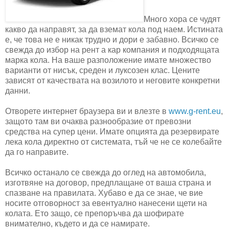
Много хора се чудят
какво да направят, за да вземат кола под наем. Истината
е, че това не е никак трудно и дори е забавно. Всичко се
свежда до избор на рент а кар компания и подходящата
марка кола. На ваше разположение имате множество
варианти от нисък, среден и луксозен клас. Цените
зависят от качествата на возилото и неговите конкретни
данни.
Отворете интернет браузера ви и влезте в
www.g-rent.eu
,
защото там ви очаква разнообразие от превозни
средства на супер цени. Имате опцията да резервирате
лека кола директно от системата, тъй че не се колебайте
да го направите.
Всичко останало се свежда до оглед на автомобила,
изготвяне на договор, предплащане от ваша страна и
спазване на правилата. Хубаво е да се знае, че вие
носите отговорност за евентуално нанесени щети на
колата. Ето защо, се препоръчва да шофирате
внимателно, където и да се намирате.