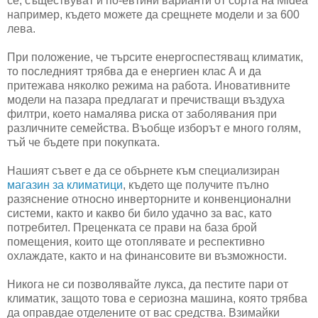
се, съществуват и по-евтини варианти от сорта на Midea
например, където можете да срещнете модели и за 600
лева.
При положение, че търсите енергоспестяващ климатик,
то последният трябва да е енергиен клас А и да
притежава няколко режима на работа. Иновативните
модели на пазара предлагат и пречистващи въздуха
филтри, което намалява риска от заболявания при
различните семейства. Въобще изборът е много голям,
тъй че бъдете при покупката.
Нашият съвет е да се обърнете към специализиран
магазин за климатици
, където ще получите пълно
разяснение относно инверторните и конвенционални
системи, както и какво би било удачно за вас, като
потребител. Преценката се прави на база брой
помещения, които ще отоплявате и респективно
охлаждате, както и на финансовите ви възможности.
Никога не си позволявайте лукса, да пестите пари от
климатик, защото това е сериозна машина, която трябва
да оправдае отделените от вас средства. Взимайки