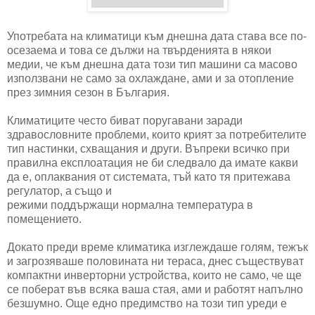
Употребата на климатици към днешна дата става все по-
осезаема и това се дължи на твърденията в някои
медии, че към днешна дата този тип машини са масово
използвани не само за охлаждане, ами и за отопление
през зимния сезон в България.
Климатиците често биват поругавани заради
здравословните проблеми, които крият за потребителите
тип настинки, схващания и други. Въпреки всичко при
правилна експлоатация не би следвало да имате какви
да е, оплаквания от системата, тъй като тя притежава
регулатор, а също и
режими поддържащи нормална температура в
помещението.
Докато преди време климатика изглеждаше голям, тежък
и загрозяваше половината ни тераса, днес съществуват
компактни инверторни устройства, които не само, че ще
се поберат във всяка ваша стая, ами и работят напълно
безшумно. Още едно предимство на този тип уреди е