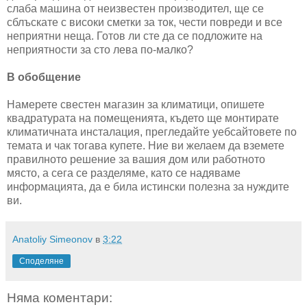
слаба машина от неизвестен производител, ще се
сблъскате с високи сметки за ток, чести повреди и все
неприятни неща. Готов ли сте да се подложите на
неприятности за сто лева по-малко?
В обобщение
Намерете свестен магазин за климатици, опишете
квадратурата на помещенията, където ще монтирате
климатичната инсталация, прегледайте уебсайтовете по
темата и чак тогава купете. Ние ви желаем да вземете
правилното решение за вашия дом или работното
място, а сега се разделяме, като се надяваме
информацията, да е била истински полезна за нуждите
ви.
Anatoliy Simeonov
в
3:22
Споделяне
Няма коментари: