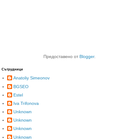
Предоставено от
Blogger
.
Сътрудници
Anatoliy Simeonov
BGSEO
Estel
Iva Trifonova
Unknown
Unknown
Unknown
Unknown