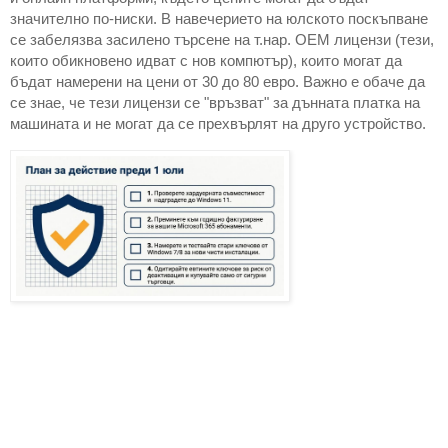
значително по-ниски. В навечерието на юлското поскъпване 
се забелязва засилено търсене на т.нар. OEM лицензи (тези, 
които обикновено идват с нов компютър), които могат да 
бъдат намерени на цени от 30 до 80 евро. Важно е обаче да 
се знае, че тези лицензи се "връзват" за дънната платка на 
машината и не могат да се прехвърлят на друго устройство.