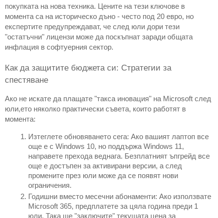
покупката на нова техника. Цените на тези ключове в 
момента са на историческо дъно - често под 20 евро, но 
експертите предупреждават, че след юли дори тези 
"остатъчни" лицензи може да поскъпнат заради общата 
инфлация в софтуерния сектор.
Как да защитите бюджета си: Стратегии за 
спестяване
Ако не искате да плащате "такса иновация" на Microsoft след 
юли,ето няколко практически съвета, които работят в 
момента:
Изтеглете обновяването сега: Ако вашият лаптоп все 
още е с Windows 10, но поддържа Windows 11, 
направете прехода веднага. Безплатният ъпгрейд все 
още е достъпен за активирани версии, а след 
промените през юли може да се появят нови 
ограничения.
Годишни вместо месечни абонаменти: Ако използвате 
Microsoft 365, предплатете за цяла година преди 1 
юли. Така ще "заключите" текущата цена за 