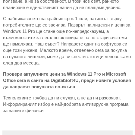
ползване, а не за собственост. В този нов свят, ранното 
планиране е единственият начин да не плащаме двойно.
С наближаването на крайния срок 1 юли, натискът върху 
потребителите ще се засилва. Пазарът на лицензи и цени за 
Windows 11 Pro ще стане още по-непредсказуем, а 
възможностите за легално активиране на по-стари системи 
ще намаляват. Наш съвет? Направете одит на софтуера си 
още този уикенд. Малкото време, отделено сега за покупка 
на нужните лицензи, може да ви спести стотици левове само 
след два месеца.
Провери актуалните цени за Windows 11 Pro и Microsoft 
Office сега в сайта на DigitalSoft4U, преди новите условия 
да направят покупката по-скъпа.
Технологиите трябва да ни служат, а не да ни разоряват. 
Информираният избор е най-добрата антивирусна програма 
за вашите финанси.