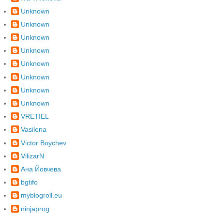
Unknown
Unknown
Unknown
Unknown
Unknown
Unknown
Unknown
Unknown
VRETIEL
Vasilena
Victor Boychev
VilizarN
Ана Йовчева
bgtifo
myblogroll.eu
ninjaprog