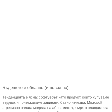
Бъдещето е облачно (и по-скъпо)
Тенденцията е ясна: софтуерът като продукт, който купуваме 
веднъж и притежаваме завинаги, бавно изчезва. Microsoft 
агресивно налага модела на абонамента, където плащаме за 