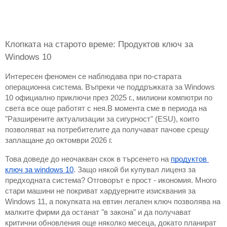
Клопката на старото време: Продуктов ключ за 
Windows 10
Интересен феномен се наблюдава при по-старата 
операционна система. Въпреки че поддръжката за Windows 
10 официално приключи през 2025 г., милиони компютри по 
света все още работят с нея.В момента сме в периода на 
"Разширените актуализации за сигурност" (ESU), които 
позволяват на потребителите да получават пачове срещу 
заплащане до октомври 2026 г.
Това доведе до неочакван скок в търсенето на 
продуктов 
ключ за windows 10
. Защо някой би купувал лиценз за 
предходната система? Отговорът е прост - икономия. Много 
стари машини не покриват хардуерните изисквания за 
Windows 11, а покупката на евтин легален ключ позволява на 
малките фирми да останат "в закона" и да получават 
критични обновления още няколко месеца, докато планират 