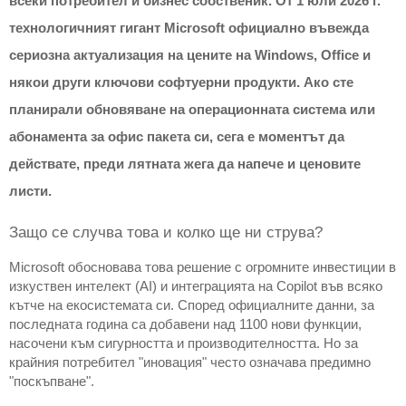
всеки потребител и бизнес собственик. От 1 юли 2026 г. 
технологичният гигант Microsoft официално въвежда 
сериозна актуализация на цените на Windows, Office и 
някои други ключови софтуерни продукти. Ако сте 
планирали обновяване на операционната система или 
абонамента за офис пакета си, сега е моментът да 
действате, преди лятната жега да напече и ценовите 
листи.
Защо се случва това и колко ще ни струва?
Microsoft обосновава това решение с огромните инвестиции в 
изкуствен интелект (AI) и интеграцията на Copilot във всяко 
кътче на екосистемата си. Според официалните данни, за 
последната година са добавени над 1100 нови функции, 
насочени към сигурността и производителността. Но за 
крайния потребител "иновация" често означава предимно 
"поскъпване".