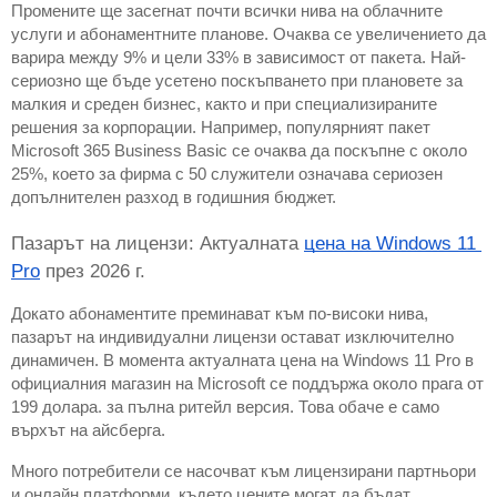
Промените ще засегнат почти всички нива на облачните 
услуги и абонаментните планове. Очаква се увеличението да 
варира между 9% и цели 33% в зависимост от пакета. Най-
сериозно ще бъде усетено поскъпването при плановете за 
малкия и среден бизнес, както и при специализираните 
решения за корпорации. Например, популярният пакет 
Microsoft 365 Business Basic се очаква да поскъпне с около 
25%, което за фирма с 50 служители означава сериозен 
допълнителен разход в годишния бюджет.
Пазарът на лицензи: Актуалната 
цена на Windows 11 
Pro
 през 2026 г.
Докато абонаментите преминават към по-високи нива, 
пазарът на индивидуални лицензи остават изключително 
динамичен. В момента актуалната цена на Windows 11 Pro в 
официалния магазин на Microsoft се поддържа около прага от 
199 долара. за пълна ритейл версия. Това обаче е само 
върхът на айсберга.
Много потребители се насочват към лицензирани партньори 
и онлайн платформи, където цените могат да бъдат 