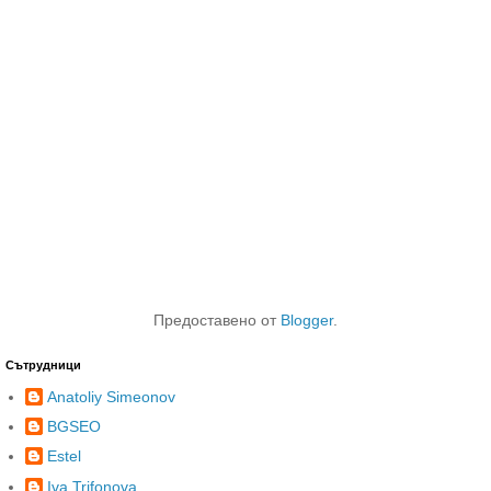
Предоставено от
Blogger
.
Сътрудници
Anatoliy Simeonov
BGSEO
Estel
Iva Trifonova