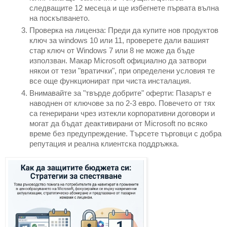
следващите 12 месеца и ще избегнете първата вълна 
на поскъпването.
Проверка на лиценза: Преди да купите нов продуктов 
ключ за windows 10 или 11, проверете дали вашият 
стар ключ от Windows 7 или 8 не може да бъде 
използван. Макар Microsoft официално да затвори 
някои от тези "вратички", при определени условия те 
все още функционират при чиста инсталация.
Внимавайте за "твърде добрите" оферти: Пазарът е 
наводнен от ключове за по 2-3 евро. Повечето от тях 
са генерирани чрез изтекли корпоративни договори и 
могат да бъдат деактивирани от Microsoft по всяко 
време без предупреждение. Търсете търговци с добра 
репутация и реална клиентска поддръжка.