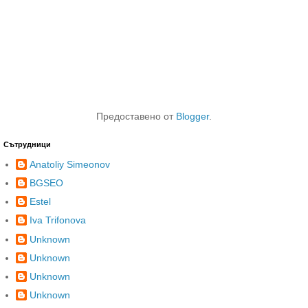
Предоставено от
Blogger
.
Сътрудници
Anatoliy Simeonov
BGSEO
Estel
Iva Trifonova
Unknown
Unknown
Unknown
Unknown