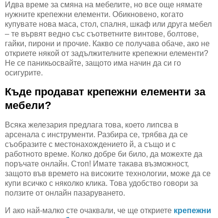
Идва време за смяна на мебелите, но все още нямате
нужните крепежни елементи. Обикновено, когато
купувате нова маса, стол, спалня, шкаф или друга мебел
– те вървят ведно със съответните винтове, болтове,
гайки, пирони и прочие. Какво се получава обаче, ако не
откриете някой от задължителните крепежни елементи?
Не се паникьосвайте, защото има начин да си го
осигурите.
Къде продават крепежни елементи за
мебели?
Всяка железария предлага това, което липсва в
арсенала с инструменти. Разбира се, трябва да се
съобразите с местонахождението й, а също и с
работното време. Колко добре би било, да можехте да
поръчате онлайн. Стоп! Имате такава възможност,
защото във времето на високите технологии, може да се
купи всичко с няколко клика. Това удобство говори за
ползите от онлайн пазаруването.
И ако най-малко сте очаквали, че ще откриете
крепежни