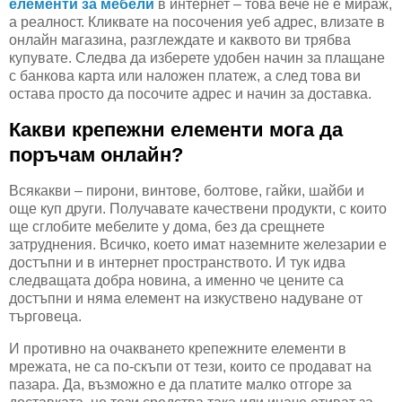
елементи за мебели
в интернет – това вече не е мираж,
а реалност. Кликвате на посочения уеб адрес, влизате в
онлайн магазина, разглеждате и каквото ви трябва
купувате. Следва да изберете удобен начин за плащане
с банкова карта или наложен платеж, а след това ви
остава просто да посочите адрес и начин за доставка.
Какви крепежни елементи мога да
поръчам онлайн?
Всякакви – пирони, винтове, болтове, гайки, шайби и
още куп други. Получавате качествени продукти, с които
ще сглобите мебелите у дома, без да срещнете
затруднения. Всичко, което имат наземните железарии е
достъпни и в интернет пространството. И тук идва
следващата добра новина, а именно че цените са
достъпни и няма елемент на изкуствено надуване от
търговеца.
И противно на очакването крепежните елементи в
мрежата, не са по-скъпи от тези, които се продават на
пазара. Да, възможно е да платите малко отгоре за