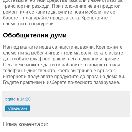
доставката, но тези средства така или иначе отиват за
транспортни разходи. При положение че ви предстои
ремонт или се каните да купите нови мебели, не се
бавете – планирайте процеса сега. Крепежните
елементи са осигурени.
Обобщителни думи
Наглед малките неща са наистина важни. Крепежните
елементи за мебели играят голяма роля, когато искате
да сглобите шкафове, ракли, легла, дивани и прочие.
Сега вече можете да си ги набавите от компютър или
телефон. Единственото, което ви трябва е връзка с
интернет и получавате продуктите до прага на дома ви.
Бъдете практички и изберете по-лесното пазаруване.
bgtifo
в
14:20
Споделяне
Няма коментари: