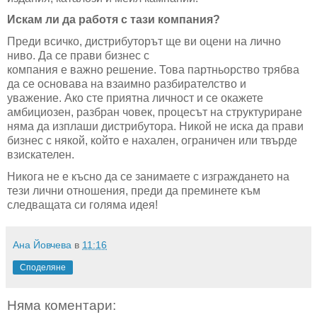
Искам ли да работя с тази компания?
Преди всичко, дистрибуторът ще ви оцени на лично
ниво. Да се ​​прави бизнес с
компания е важно решение. Това партньорство трябва
да се основава на взаимно разбирателство и
уважение. Ако сте приятна личност и се окажете
амбициозен, разбран човек, процесът на структуриране
няма да изплаши дистрибутора. Никой не иска да прави
бизнес с някой, който е нахален, ограничен или твърде
взискателен.
Никога не е късно да се занимаете с изграждането на
тези лични отношения, преди да преминете към
следващата си голяма идея!
Ана Йовчева
в
11:16
Споделяне
Няма коментари: