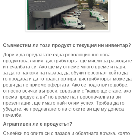
Съвместим ли този продукт с текущия ни инвентар?
Дори и да предлагате една революционно нова
продуктова линия, дистрибуторът ще мисли за разходите
и печалбата си. Ако ще му отнеме много време и пари,
за да го наложи на пазара, да обучи персонал, който да
го продава и да го транспортира, дистрибуторът може да
реши да не приеме офертата. Ако се подготвите добре,
относно всички въпроси, свързани с "какво ще стане, ако
поема продукта ви" по време на първоначалната ви
презентация, ще имате най-голям успех. Трябва да го
убедите, че предлагането на стоките ви ще му донеса
печалба.
Атрактивен ли е продуктът?
Съдейки по опита си с пазара и обратната връзка, която