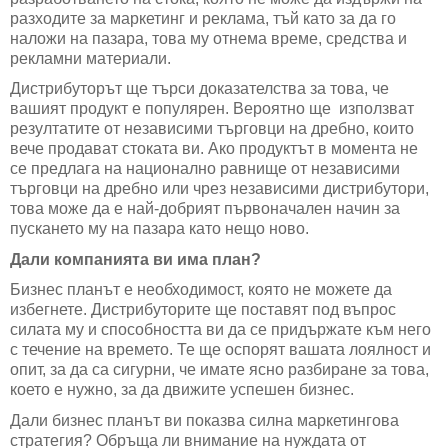
разходите за маркетинг и реклама, тъй като за да го
наложи на пазара, това му отнема време, средства и
рекламни материали.
Дистрибуторът ще търси доказателства за това, че
вашият продукт е популярен. Вероятно ще използват
резултатите от независими търговци на дребно, които
вече продават стоката ви. Ако продуктът в момента не
се предлага на национално равнище от независими
търговци на дребно или чрез независими дистрибутори,
това може да е най-добрият първоначален начин за
пускането му на пазара като нещо ново.
Дали компанията ви има план?
Бизнес планът е необходимост, която не можете да
избегнете. Дистрибуторите ще поставят под въпрос
силата му и способността ви да се придържате към него
с течение на времето. Те ще оспорят вашата лоялност и
опит, за да са сигурни, че имате ясно разбиране за това,
което е нужно, за да движите успешен бизнес.
Дали бизнес планът ви показва силна маркетингова
стратегия? Обръща ли внимание на нуждата от