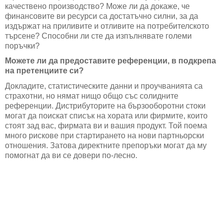
качествено производство? Може ли да докаже, че
финансовите ви ресурси са достатъчно силни, за да
издържат на приливите и отливите на потребителското
търсене? Способни ли сте да изпълнявате големи
поръчки?
Можете ли да предоставите референции, в подкрепа
на претенциите си?
Докладите, статистическите данни и проучванията са
страхотни, но нямат нищо общо със солидните
референции. Дистрибуторите на бързооборотни стоки
могат да поискат списък на хората или фирмите, които
стоят зад вас, фирмата ви и вашия продукт. Той поема
много рискове при стартирането на нови партньорски
отношения. Затова директните препоръки могат да му
помогнат да ви се довери по-лесно.