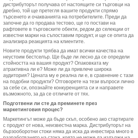
дистрибуторът получава от настоящите си търговци на
дребно, той ще претегля вашите продукти спрямо
търсенето и очакванията на потребителите. Преди да
започне да го продава тестово, ще го постави на
рафтовете в търговските обекти, редом до селекции от
известни марки на съпоставим продукт, и ще се опита да
анализира реакцията на клиентите.
Новите продукти трябва да имат всички качества на
неустоим бестселър. Ще бъде ли лесно да се определи
стойността на вашия продукт? Опаковката му
атрактивна ли е? Може ли да привлече широка
аудитория? Цената му е реална ли е, в сравнение с тази
на подобни продукти? Отговорете на тези въпроси лично
за себе си, опознайте конкуренцията си и направете
възможното, за да се отличите от тях.
Подготвени ли сте да преминете през
маркетинговия процес?
Маркетингът може да бъде скъп, особено ако стартирате
с продукт от нова, неизвестна марка. Дистрибуторът на
бързооборотни стоки няма да иска да инвестира много в
разработването на стока, която не може да издържи на