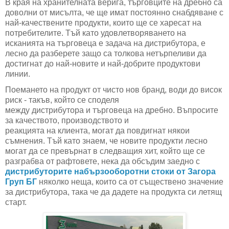
В края на хранителната верига, търговците на дребно са
доволни от мисълта, че ще имат постоянно снабдяване с
най-качествените продукти, които ще се харесат на
потребителите. Тъй като удовлетворяването на
исканията на търговеца е задача на дистрибутора, е
лесно да разберете защо са толкова нетърпеливи да
достигнат до най-новите и най-добрите продуктови
линии.
Поемането на продукт от чисто нов бранд, води до висок
риск - такъв, който се споделя
между дистрибутора и търговеца на дребно. Въпросите
за качеството, производството и
реакцията на клиента
,
могат да повдигнат някои
съмнения. Тъй като знаем, че новите продукти лесно
могат да се превърнат в следващия хит, който ще се
разграбва от рафтовете, нека да обсъдим заедно с
дистрибуторите набързооборотни стоки от Загора
Груп БГ
няколко неща, които са от съществено значение
за дистрибутора, така че да дадете на продукта си летящ
старт.