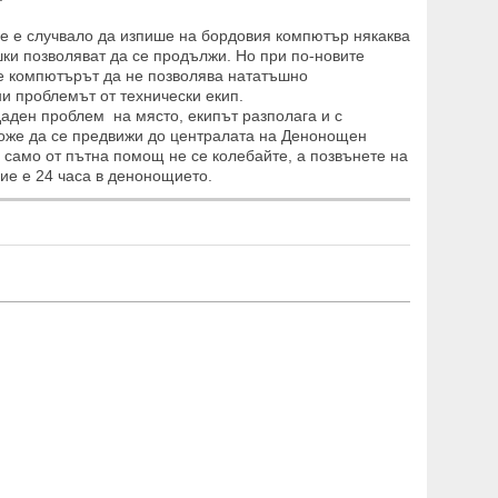
 се е случвало да изпише на бордовия компютър някаква
шки позволяват да се продължи. Но при по-новите
 че компютърът да не позволява нататъшно
и проблемът от технически екип.
аден проблем на място, екипът разполага и с
оже да се предвижи до централата на Денонощен
 само от пътна помощ не се колебайте, а позвънете на
ие е 24 часа в денонощието.