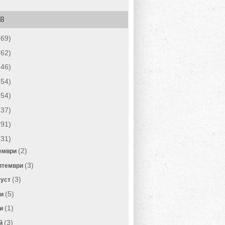
ИВ
(69)
(62)
(46)
(54)
(54)
(37)
(91)
(31)
(2)
ември
(3)
птември
(3)
густ
(5)
ли
(1)
и
(3)
й