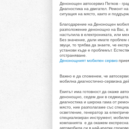
Денонощен автосервиз Петков - гра
Диагностика на двигател. Ремонт н
ситуация на място, както и поддър
Благодарение на Денонощен мобиле
разположение денонощно на Вас, в
настъпила в електрониката, или мех
Без значение, дали имате проблем с
звуци, то трябва да знаете, че екс
установи къде е проблемът. Естест
отстраняване.
Денонощният мобилен сервиз
прием
Важно е да споменем, че автосерви
мобилна диагностично-сервизна дей
Екипът има готовност да окаже авт
денонощно, седем дни в седмицата
диагностика и широка гама от ремо
място, ние разполагаме със специ
осветление, генератор за електрич
специализиран инструмент, мобилен
компанията е да окажем експресна
автомобила си в най-кратки срокове