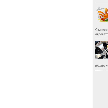
Състави
агрегато
важна с