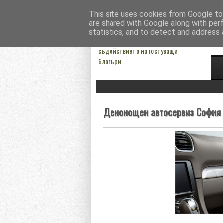
This site uses cookies from Google to 
Моят блогрол
Тър
are shared with Google along with per
statistics, and to detect and address 
Блогът на Анатолий Симеонов. Със
съдействието на гостуващи
блогъри.
Денонощен автосервиз София