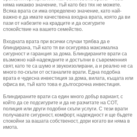
няма никакво значение, тъй като без тях не можете.
Всяка врата си има определено значение, като най-
важно е да имате качествена входна врата, която да ви
пази от набезите на крадците и да осигурите
спокойствие на вашето семейство.
Входната врата при всички случаи трябва да е
блиндирана, тъй като тя ви осигурява максимална
сигурност и гаранция за дома. Блиндираните врати са
възможно най-надеждните и достъпни в съвременния
свят, като те са шумо и звукоизолирани, а и реално не са
много по-скъпи от останалите врати. Една подобна
врата е чудесна инвестиция за дома, вилата, къщата или
офиса ви, тъй като това е дългосрочна инвестиция.
Блиндираните врати са един много добър вариант, с
който да се подсигурите и да не разчитате на СОТ,
полиция или други подобни скъпи услуги. С тези врати
получавате сигурност, комфорт, надеждност и ще бъдете
спокойни за вашата собственост, дори когато ви няма в
имота.