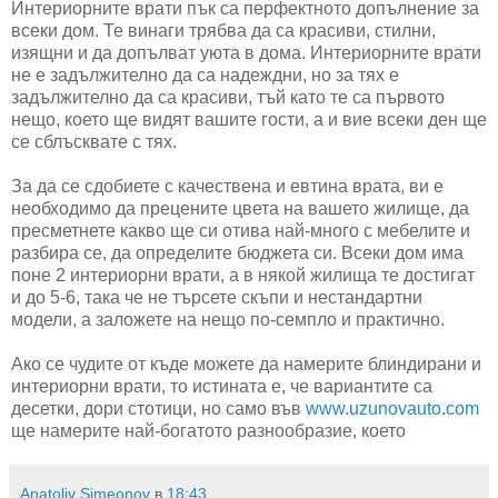
Интериорните врати пък са перфектното допълнение за
всеки дом. Те винаги трябва да са красиви, стилни,
изящни и да допълват уюта в дома. Интериорните врати
не е задължително да са надеждни, но за тях е
задължително да са красиви, тъй като те са първото
нещо, което ще видят вашите гости, а и вие всеки ден ще
се сблъсквате с тях.
За да се сдобиете с качествена и евтина врата, ви е
необходимо да прецените цвета на вашето жилище, да
пресметнете какво ще си отива най-много с мебелите и
разбира се, да определите бюджета си. Всеки дом има
поне 2 интериорни врати, а в някой жилища те достигат
и до 5-6, така че не търсете скъпи и нестандартни
модели, а заложете на нещо по-семпло и практично.
Ако се чудите от къде можете да намерите блиндирани и
интериорни врати, то истината е, че вариантите са
десетки, дори стотици, но само във
www.uzunovauto.com
ще намерите най-богатото разнообразие, което
Anatoliy Simeonov
в
18:43