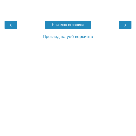
‹
›
Начална страница
Преглед на уеб версията