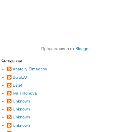
Предоставено от
Blogger
.
Сътрудници
Anatoliy Simeonov
BGSEO
Estel
Iva Trifonova
Unknown
Unknown
Unknown
Unknown