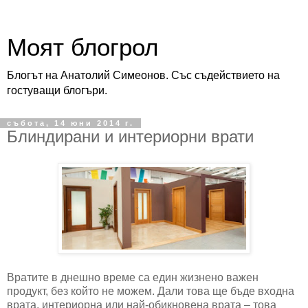
Моят блогрол
Блогът на Анатолий Симеонов. Със съдействието на
гостуващи блогъри.
събота, 14 юни 2014 г.
Блиндирани и интериорни врати
Вратите в днешно време са един жизнено важен
продукт, без който не можем. Дали това ще бъде входна
врата, интериорна или най-обикновена врата – това