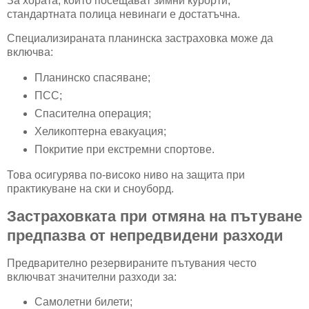
За хората, които посещават зимни курорти,
стандартната полица невинаги е достатъчна.
Специализираната планинска застраховка може да
включва:
Планинско спасяване;
ПСС;
Спасителна операция;
Хеликоптерна евакуация;
Покритие при екстремни спортове.
Това осигурява по-високо ниво на защита при
практикуване на ски и сноуборд.
Застраховката при отмяна на пътуване
предпазва от непредвидени разходи
Предварително резервираните пътувания често
включват значителни разходи за:
Самолетни билети;