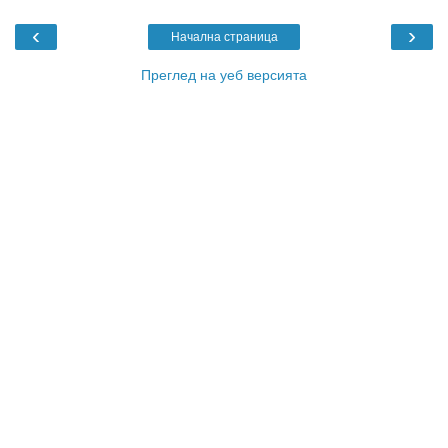
‹
›
Начална страница
Преглед на уеб версията