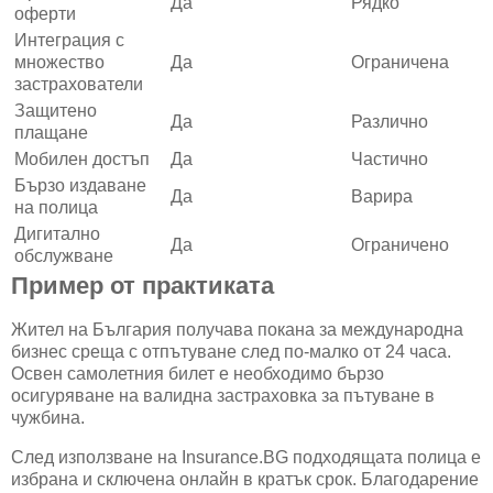
Да
Рядко
оферти
Интеграция с
множество
Да
Ограничена
застрахователи
Защитено
Да
Различно
плащане
Мобилен достъп
Да
Частично
Бързо издаване
Да
Варира
на полица
Дигитално
Да
Ограничено
обслужване
Пример от практиката
Жител на България получава покана за международна
бизнес среща с отпътуване след по-малко от 24 часа.
Освен самолетния билет е необходимо бързо
осигуряване на валидна застраховка за пътуване в
чужбина.
След използване на Insurance.BG подходящата полица е
избрана и сключена онлайн в кратък срок. Благодарение