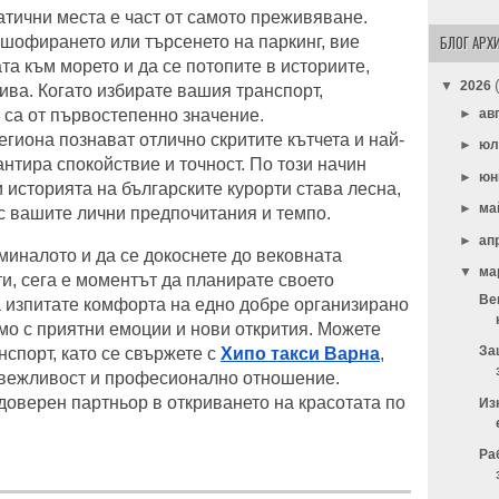
тични места е част от самото преживяване.
БЛОГ АРХ
 шофирането или търсенето на паркинг, вие
та към морето и да се потопите в историите,
▼
2026
рива. Когато избирате вашия транспорт,
►
ав
са от първостепенно значение.
иона познават отлично скритите кътчета и най-
►
ю
антира спокойствие и точност. По този начин
►
юн
 историята на българските курорти става лесна,
►
ма
с вашите лични предпочитания и темпо.
►
ап
 миналото и да се докоснете до вековната
▼
ма
и, сега е моментът да планирате своето
Ве
 изпитате комфорта на едно добре организирано
амо с приятни емоции и нови открития. Можете
За
нспорт, като се свържете с
Хипо такси Варна
,
 вежливост и професионално отношение.
доверен партньор в откриването на красотата по
Из
Ра