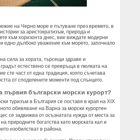
режие на Черно море е пътуване през времето, в
 истории за аристократизъм, природа и
ете към хоризонта днес, вие виждате модерни
ои едно дълбоко уважение към морето, започнало
на сила за хората, търсещи здраве и
н градът естествено се превръща в люлката на
ие сте част от една традиция, която съчетава
остта от споделените моменти под слънцето.
на първия български морски курорт?
ки туризъм в България се поставя в края на XIX
лното обявяване на Варна за морски курортен
оцес се задвижва от осъзнатата нужда от места за
на природните богатства като морската кал и
ито изобилстват в района.