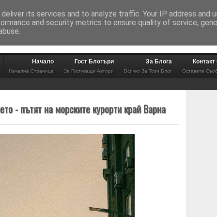
deliver its services and to analyze traffic. Your IP address and 
сене в този блог
formance and security metrics to ensure quality of service, gen
abuse.
Начало
Гост Блогъри
За Блога
Контакт
Начална Страница
За Гостуващи Автори
Всичко За Този Блог
Оставете Съо
ето - пътят на морските курорти край Варна