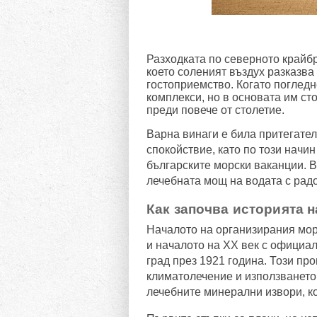
Разходката по северното крайб
което соленият въздух разказва
гостоприемство. Когато погледн
комплекси, но в основата им ст
преди повече от столетие.
Варна винаги е била притегател
спокойствие, като по този начи
българските морски ваканции. В
лечебната мощ на водата с рад
Как започва историята 
Началото на организирания морс
и началото на XX век с официа
град през 1921 година. Този пр
климатолечение и използването 
лечебните минерални извори, ко