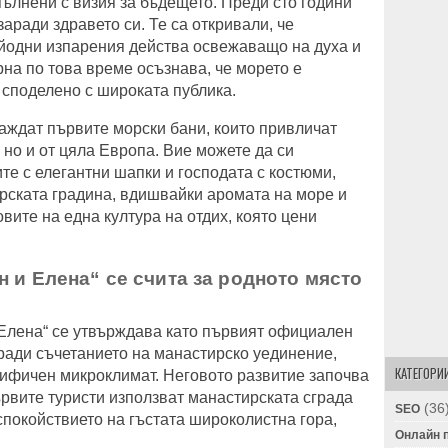
пълнени с визия за бъдещето. Преди сто години
аради здравето си. Те са откривали, че
 йодни изпарения действа освежаващо на духа и
рна по това време осъзнава, че морето е
е споделено с широката публика.
аждат първите морски бани, които привличат
 но и от цяла Европа. Вие можете да си
те с елегантни шапки и господата с костюми,
рската градина, вдишвайки аромата на море и
вите на една култура на отдих, която цени
н и Елена“ се счита за родното място
 Елена“ се утвърждава като първият официален
ради съчетанието на манастирско уединение,
КАТЕГОРИ
ифичен микроклимат. Неговото развитие започва
ървите туристи използват манастирската сграда
(36
SEO
спокойствието на гъстата широколистна гора,
Онлайн 