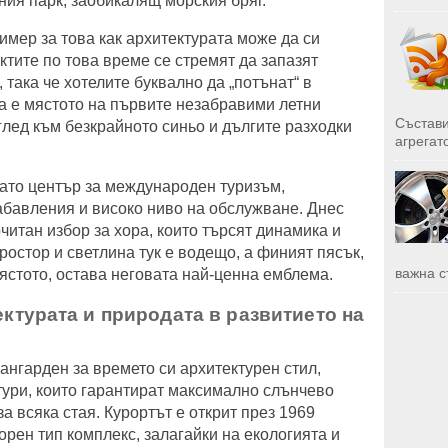
ния парк, заобикалящ морския бряг.
имер за това как архитектурата може да си
ктите по това време се стремят да запазят
 така че хотелите буквално да „потънат“ в
ва е мястото на първите незабравими летни
Състави
глед към безкрайното синьо и дългите разходки
агрегато
като център за международен туризъм,
абавления и високо ниво на обслужване. Днес
итан избор за хора, които търсят динамика и
ростор и светлина тук е водещо, а финият пясък,
важна с
мястото, остава неговата най-ценна емблема.
ектурата и природата в развитието на
ангарден за времето си архитектурен стил,
тури, които гарантират максимално слънчево
а всяка стая. Курортът е открит през 1969
орен тип комплекс, залагайки на екологията и