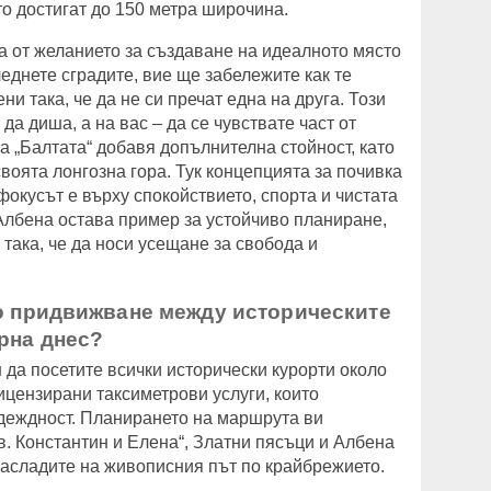
о достигат до 150 метра широчина.
а от желанието за създаване на идеалното място
леднете сградите, вие ще забележите как те
и така, че да не си пречат една на друга. Този
а диша, а на вас – да се чувствате част от
а „Балтата“ добавя допълнителна стойност, като
своята лонгозна гора. Тук концепцията за почивка
фокусът е върху спокойствието, спорта и чистата
Албена остава пример за устойчиво планиране,
 така, че да носи усещане за свобода и
о придвижване между историческите
рна днес?
да посетите всички исторически курорти около
ицензирани таксиметрови услуги, които
деждност. Планирането на маршрута ви
в. Константин и Елена“, Златни пясъци и Албена
 насладите на живописния път по крайбрежието.