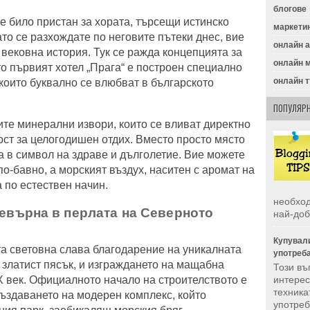
блогове
е било пристан за хората, търсещи истинско
маркети
ато се разхождате по неговите пътеки днес, вие
онлайн 
 вековна история. Тук се ражда концепцията за
онлайн 
о първият хотел „Прага“ е построен специално
онлайн 
 които буквално се влюбват в българското
ПОПУЛЯРН
ите минерални извори, които се вливат директно
ост за целогодишен отдих. Вместо просто място
а в символ на здраве и дълголетие. Вие можете
 по-бавно, а морският въздух, наситен с аромат на
а по естествен начин.
необход
ревърна в перлата на Северното
най-доб
Купували
а световна слава благодарение на уникалната
употреб
 златист пясък, и изграждането на мащабна
Този въ
интерес
X век. Официалното начало на строителството е
техника
 създаването на модерен комплекс, който
употреба