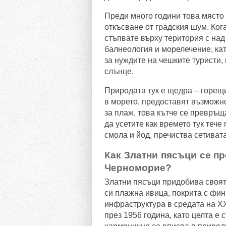
Преди много години това място 
откъсване от градския шум. Ког
стъпвате върху територия с над
балнеология и морелечение, кат
за нуждите на чешките туристи,
слънце.
Природата тук е щедра – горещ
в морето, предоставят възможн
за плаж, това кътче се превръщ
да усетите как времето тук тече
смола и йод, пречиства сетиват
Как Златни пясъци се п
Черноморие?
Златни пясъци придобива своят
си плажна ивица, покрита с фин
инфраструктура в средата на X
през 1956 година, като целта е