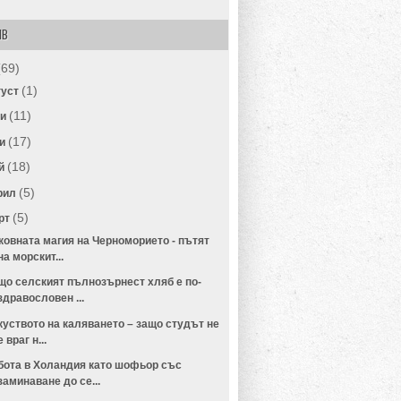
ИВ
(69)
(1)
густ
(11)
ли
(17)
и
(18)
й
(5)
рил
(5)
рт
ковната магия на Черноморието - пътят
на морскит...
що селският пълнозърнест хляб е по-
здравословен ...
куството на каляването – защо студът не
е враг н...
бота в Холандия като шофьор със
заминаване до се...