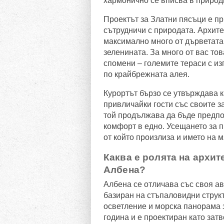
хармонично се вписва в природ
Проектът за Златни пясъци е пр
сътрудничи с природата. Архите
максимално много от дърветата,
зеленината. За много от вас то
спомени – големите тераси с из
по крайбрежната алея.
Курортът бързо се утвърждава 
привличайки гости със своите з
той продължава да бъде предпоч
комфорт в едно. Усещането за п
от който произлиза и името на 
Каква е ролята на архит
Албена?
Албена се отличава със своя ав
базиран на стъпаловидни струк
осветление и морска панорама з
година и е проектиран като затв