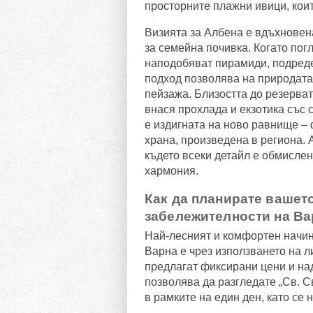
просторните плажни ивици, коит
Визията за Албена е вдъхновен
за семейна почивка. Когато пог
наподобяват пирамиди, подреден
подход позволява на природата д
пейзажа. Близостта до резерват
внася прохлада и екзотика със 
е издигната на ново равнище – 
храна, произведена в региона. 
където всеки детайл е обмислен
хармония.
Как да планирате вашет
забележителности на Ва
Най-лесният и комфортен начин 
Варна е чрез използването на л
предлагат фиксирани цени и на
позволява да разгледате „Св. С
в рамките на един ден, като се