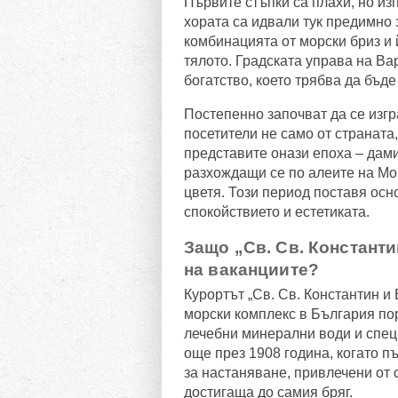
Първите стъпки са плахи, но из
хората са идвали тук предимно з
комбинацията от морски бриз и
тялото. Градската управа на Ва
богатство, което трябва да бъд
Постепенно започват да се изгр
посетители не само от страната,
представите онази епоха – дами
разхождащи се по алеите на Мо
цветя. Този период поставя осно
спокойствието и естетиката.
Защо „Св. Св. Константи
на ваканциите?
Курортът „Св. Св. Константин и
морски комплекс в България по
лечебни минерални води и спец
още през 1908 година, когато п
за настаняване, привлечени от 
достигаща до самия бряг.