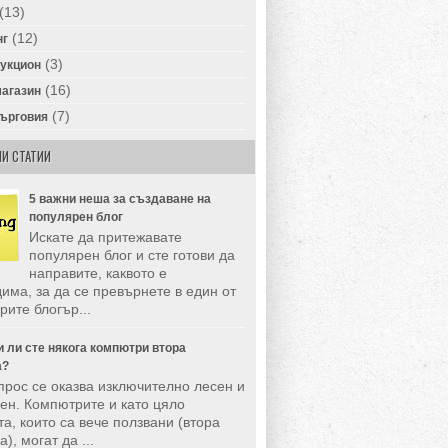
(13)
(12)
нг
(3)
аукцион
(16)
магазин
(7)
търговия
И СТАТИИ
5 важни неша за създаване на
популярен блог
Искате да притежавате
популярен блог и сте готови да
направите, каквото е
има, за да се превърнете в един от
рите блогър...
 ли сте някога компютри втора
а?
прос се оказва изключително лесен и
ен. Компютрите и като цяло
та, които са вече ползвани (втора
), могат да ...