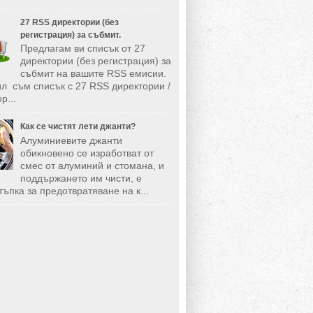
27 RSS директории (без
регистрация) за събмит.
Предлагам ви списък от 27
директории (без регистрация) за
събмит на вашите RSS емисии.
л съм списък с 27 RSS директории /
р...
Как се чистят лети джанти?
Алуминиевите джанти
обикновено се изработват от
смес от алуминий и стомана, и
поддържането им чисти, е
тъпка за предотвратяване на к...