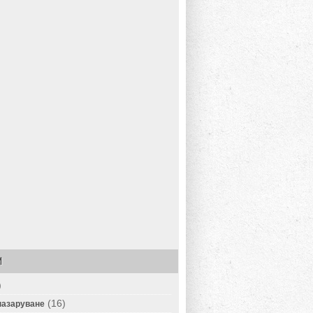
И
)
(16)
пазаруване