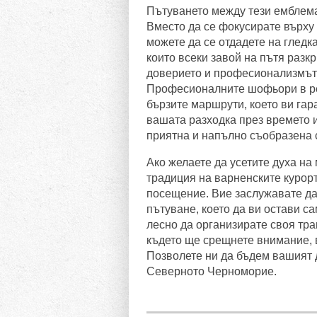
Пътуването между тези емблема
Вместо да се фокусирате върху
можете да се отдадете на гледка
които всеки завой на пътя разк
доверието и професионализмът 
Професионалните шофьори в рег
бързите маршрути, което ви гар
вашата разходка през времето и
приятна и напълно съобразена 
Ако желаете да усетите духа на
традиция на варненските курорт
посещение. Вие заслужавате да
пътуване, което да ви остави с
лесно да организирате своя тра
където ще срещнете внимание,
Позволете ни да бъдем вашият 
Северното Черноморие.